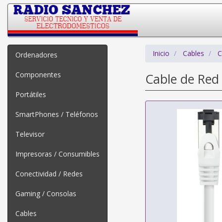
Inicio
Cables
C
Ordenadores
Componentes
Cable de Red
Portátiles
SmartPhones / Teléfonos
Televisor
Impresoras / Consumibles
Conectividad / Redes
Gaming / Consolas
Cables