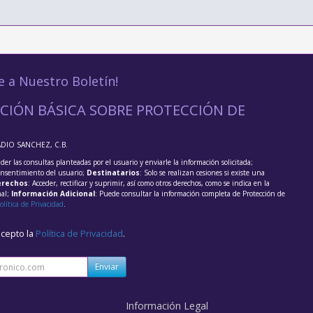
e a Nuestro Boletín!
CIÓN BÁSICA SOBRE PROTECCIÓN DE
ADIO SANCHEZ, C.B.
der las consultas planteadas por el usuario y enviarle la información solicitada;
onsentimiento del usuario;
Destinatarios
: Solo se realizan cesiones si existe una
rechos
: Acceder, rectificar y suprimir, así como otros derechos, como se indica en la
nal;
Información Adicional
: Puede consultar la información completa de Protección de
olítica de Privacidad
.
acepto la
Política de Privacidad
.
Enviar
Información Legal