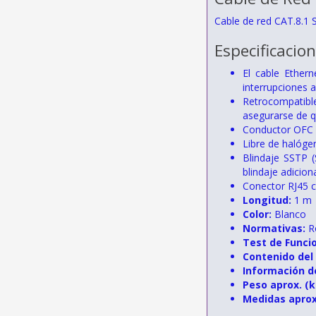
Cable de red CAT.8.1
Especificacio
El cable Ether
interrupciones 
Retrocompatible
asegurarse de q
Conductor OFC (
Libre de halóge
Blindaje SSTP (
blindaje adicio
Conector RJ45 c
Longitud:
1 m
Color:
Blanco
Normativas:
R
Test de Funci
Contenido del
Información d
Peso aprox. (k
Medidas aprox