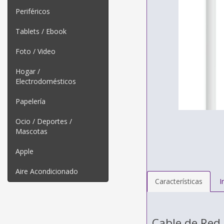
Periféricos
Tablets / Ebook
Foto / Video
Hogar /
Electrodomésticos
Papelería
Ocio / Deportes /
Mascotas
Apple
Aire Acondicionado
Características
I
Cable de Red 