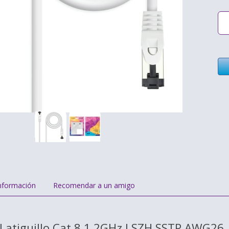
nformación
Recomendar a un amigo
Latiguillo Cat.8.1 2GHz LSZH SSTP AWG26,