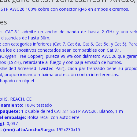
 SSTP AWG26 100% cobre con conector RJ45 en ambos extremos.
nes
net CAT.8.1 admite un ancho de banda de hasta 2 GHz y una vel
a distancias de hasta 30m.
 con categorías inferiores (Cat 7, Cat 6a, Cat 6, Cat 5e, y Cat 5). 
ue los dispositivos conectados sean compatibles con Cat.8.1.
Oxygen Free Copper), pureza 99,9% con diámetro AWG26 que garantiza 
nos (LSZH), retardante al fuego y con baja emisión de humos.
Shielded Screened Twisted Pair), cada par trenzado tiene su propio
nal, proporcionando máxima protección contra interferencias.
hapado en níquel
oHS, REACH, CE
onamiento:
100% testado
 paquete:
1 x Cable de red CAT.8.1 SSTP AWG26, Blanco, 1 m
el embalaje:
Bolsa retail con autocierre
g):
0,037
. (mm) alto/ancho/largo:
195x230x15