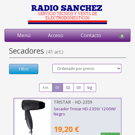
Menú
Acceso
Contacto
0
Secadores
(41 art.)
Filtro
Ant.
01
02
03
Sig.
TRISTAR - HD-2359
Secador Tristar HD-2359/ 1200W/
Negro
19,20 €