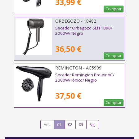
33,99 €
Comprar
ORBEGOZO - 18482
Secador Orbegozo SEH 1890/
2000W/ Negro
36,50 €
Comprar
REMINGTON - AC5999
Secador Remington Pro-Air AC/
2300W/ Iónico/ Negro
37,50 €
Comprar
Ant.
01
02
03
Sig.