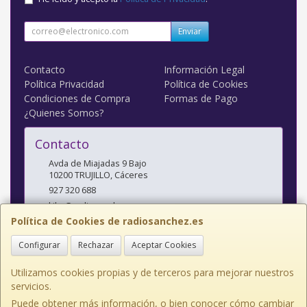
Enviar
Contacto
Información Legal
Política Privacidad
Política de Cookies
Condiciones de Compra
Formas de Pago
¿Quienes Somos?
Contacto
Avda de Miajadas 9 Bajo
10200
TRUJILLO
,
Cáceres
927 320 688
kiko@radiosanchez.com
Política de Cookies de radiosanchez.es
Configurar
Rechazar
Aceptar Cookies
Horario
Mañanas: 9,30 - 2 Tardes: 5 - 8,30
Utilizamos cookies propias y de terceros para mejorar nuestros
servicios.
Puede obtener más información, o bien conocer cómo cambiar