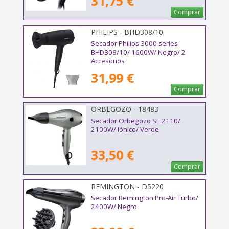
31,75 €
Comprar
PHILIPS - BHD308/10
Secador Philips 3000 series
BHD308/10/ 1600W/ Negro/ 2
Accesorios
31,99 €
Comprar
ORBEGOZO - 18483
Secador Orbegozo SE 2110/
2100W/ Iónico/ Verde
33,50 €
Comprar
REMINGTON - D5220
Secador Remington Pro-Air Turbo/
2400W/ Negro