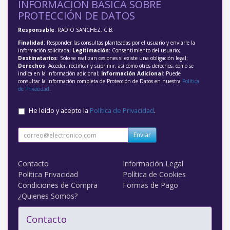
INFORMACIÓN BÁSICA SOBRE
PROTECCIÓN DE DATOS
Responsable
: RADIO SANCHEZ, C.B.
Finalidad
: Responder las consultas planteadas por el usuario y enviarle la
información solicitada;
Legitimación
: Consentimiento del usuario;
Destinatarios
: Solo se realizan cesiones si existe una obligación legal;
Derechos
: Acceder, rectificar y suprimir, así como otros derechos, como se
indica en la información adicional;
Información Adicional
: Puede
consultar la información completa de Protección de Datos en nuestra
Política
de Privacidad
.
He leído y acepto la
Política de Privacidad
.
Enviar
Contacto
Información Legal
Política Privacidad
Política de Cookies
Condiciones de Compra
Formas de Pago
¿Quienes Somos?
Contacto