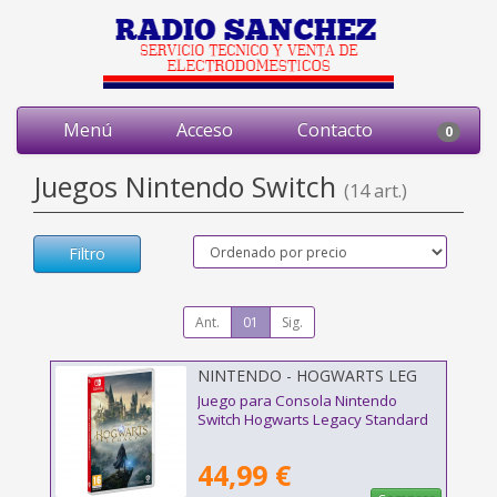
Menú
Acceso
Contacto
0
Juegos Nintendo Switch
(14 art.)
Filtro
Ant.
01
Sig.
NINTENDO - HOGWARTS LEG
STD SWITCH
Juego para Consola Nintendo
Switch Hogwarts Legacy Standard
44,99 €