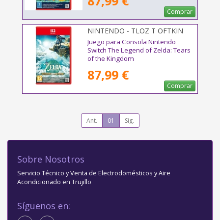
87,99 €
Comprar
NINTENDO - TLOZ T OFTKIN
NS2E
Juego para Consola Nintendo
Switch The Legend of Zelda: Tears
of the Kingdom
87,99 €
Comprar
Ant.
01
Sig.
Sobre Nosotros
Servicio Técnico y Venta de Electrodomésticos y Aire
Acondicionado en Trujillo
Síguenos en: