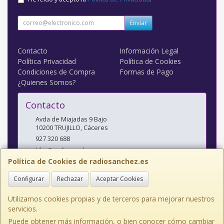
Enviar
Contacto
Información Legal
Política Privacidad
Política de Cookies
Condiciones de Compra
Formas de Pago
¿Quienes Somos?
Contacto
Avda de Miajadas 9 Bajo
10200
TRUJILLO
,
Cáceres
927 320 688
kiko@radiosanchez.com
Política de Cookies de radiosanchez.es
Configurar
Rechazar
Aceptar Cookies
Horario
Mañanas: 9,30 - 2 Tardes: 5 - 8,30
Utilizamos cookies propias y de terceros para mejorar nuestros
servicios.
Puede obtener más información, o bien conocer cómo cambiar