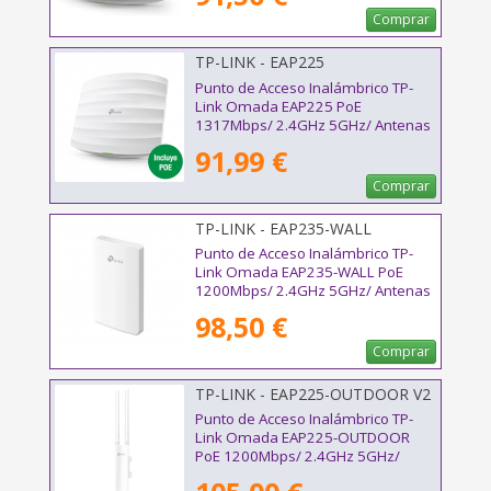
Comprar
TP-LINK - EAP225
Punto de Acceso Inalámbrico TP-
Link Omada EAP225 PoE
1317Mbps/ 2.4GHz 5GHz/ Antenas
de 5dBi/ WiFi 802.11ac/n/b/g
91,99 €
Comprar
TP-LINK - EAP235-WALL
Punto de Acceso Inalámbrico TP-
Link Omada EAP235-WALL PoE
1200Mbps/ 2.4GHz 5GHz/ Antenas
de 4dBi/ WiFi 802.11ac/a/n/b/g
98,50 €
802.3af/at
Comprar
TP-LINK - EAP225-OUTDOOR V2
Punto de Acceso Inalámbrico TP-
Link Omada EAP225-OUTDOOR
PoE 1200Mbps/ 2.4GHz 5GHz/
Antenas de 4dBi/ WiFi