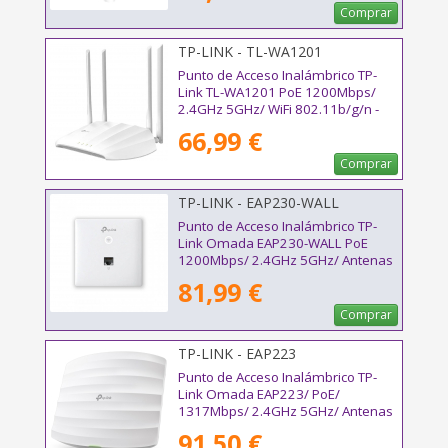
Comprar
TP-LINK - TL-WA1201
Punto de Acceso Inalámbrico TP-
Link TL-WA1201 PoE 1200Mbps/
2.4GHz 5GHz/ WiFi 802.11b/g/n -
802.11ac/n/a
66,99 €
Comprar
TP-LINK - EAP230-WALL
Punto de Acceso Inalámbrico TP-
Link Omada EAP230-WALL PoE
1200Mbps/ 2.4GHz 5GHz/ Antenas
de 3.6dBi/ WiFi 802.11ac/n/b/g
81,99 €
Comprar
TP-LINK - EAP223
Punto de Acceso Inalámbrico TP-
Link Omada EAP223/ PoE/
1317Mbps/ 2.4GHz 5GHz/ Antenas
de 5dBi/ WiFi 802.11 ac/n/g/b/a
91,50 €