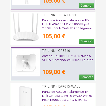
105,00 €
802.11ac/n/b/g/a
Comprar
TP-LINK - TL-WA1801
Punto de Acceso Inalámbrico TP-
Link TL-WA1801 PoE 1800Mbps/
2.4GHz 5GHz/ WiFi 802.11b/g/n/ax
- 802.11a/n/ac/ax
105,00 €
Comprar
TP-LINK - CPE710
Antena TP-Link CPE710 867Mbps/
5GHz/ 1 Antena/ WiFi 802.11a/n/ac
109,00 €
Comprar
TP-LINK - EAP615-WALL
Punto de Acceso Inalámbrico TP-
Link Omada EAP615-WALL/ WiFi 6/
PoE/ 1800Mbps/ 2.4GHz 5GHz/
Antenas de 4dBi/ WiFi 802.11