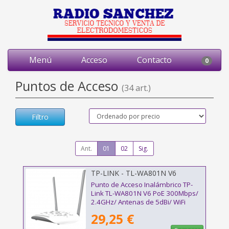
Menú
Acceso
Contacto
0
Puntos de Acceso
(34 art.)
Filtro
Ant.
01
02
Sig.
TP-LINK - TL-WA801N V6
Punto de Acceso Inalámbrico TP-
Link TL-WA801N V6 PoE 300Mbps/
2.4GHz/ Antenas de 5dBi/ WiFi
802.11n/b/g
29,25 €