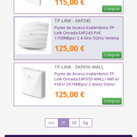
115,00 €
ax/ac/a/n/b/g 802.3af/at
Comprar
TP-LINK - EAP245
Punto de Acceso Inalámbrico TP-
Link Omada EAP245 PoE
1700Mbps/ 2.4 GHz 5GHz/ Antena
de 4dBi/ WiFi 802.11ac/n/b/g/a
125,00 €
Comprar
TP-LINK - EAP650-WALL
Punto de Acceso Inalámbrico TP-
Link Omada EAP650-WALL/ WiFi 6/
PoE+/ 2976Mbps/ 2.4GHz 5GHz/
Antenas de 5dBi/ WiFi 802.11
125,00 €
ax/ac/a/n/b/g
Comprar
Ant.
01
02
Sig.