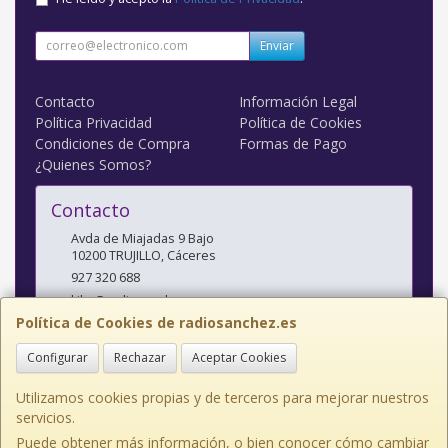
Enviar
Contacto
Información Legal
Política Privacidad
Política de Cookies
Condiciones de Compra
Formas de Pago
¿Quienes Somos?
Contacto
Avda de Miajadas 9 Bajo
10200
TRUJILLO
,
Cáceres
927 320 688
kiko@radiosanchez.com
Política de Cookies de radiosanchez.es
Configurar
Rechazar
Aceptar Cookies
Horario
Mañanas: 9,30 - 2 Tardes: 5 - 8,30
Utilizamos cookies propias y de terceros para mejorar nuestros
servicios.
Puede obtener más información, o bien conocer cómo cambiar