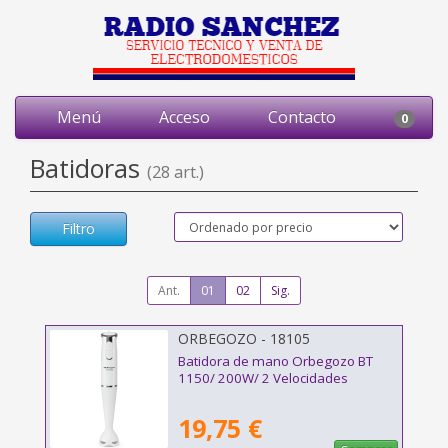
Menú
Acceso
Contacto
0
Batidoras
(28 art.)
Filtro
Ant.
01
02
Sig.
ORBEGOZO - 18105
Batidora de mano Orbegozo BT
1150/ 200W/ 2 Velocidades
19,75 €