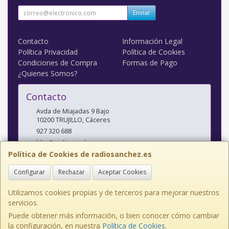
Enviar
Contacto
Información Legal
Política Privacidad
Política de Cookies
Condiciones de Compra
Formas de Pago
¿Quienes Somos?
Contacto
Avda de Miajadas 9 Bajo
10200
TRUJILLO
,
Cáceres
927 320 688
kiko@radiosanchez.com
Política de Cookies de radiosanchez.es
Configurar
Rechazar
Aceptar Cookies
Horario
Mañanas: 9,30 - 2 Tardes: 5 - 8,30
Utilizamos cookies propias y de terceros para mejorar nuestros
servicios.
Puede obtener más información, o bien conocer cómo cambiar
la configuración, en nuestra
Política de Cookies
.
, , , , España. - C.I.F.: E10141638 - Tfno: