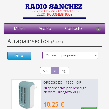
Menú
Acceso
Contacto
0
Atrapainsectos
(6 art.)
Filtro
Ant.
01
Sig.
ORBEGOZO - 18374 OR
Atrapainsectos por descarga
eléctrica Orbegozo MQ 1000
10,25 €