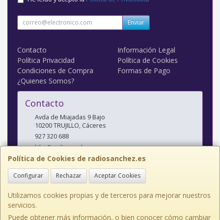
Enviar
Contacto
Información Legal
Política Privacidad
Política de Cookies
Condiciones de Compra
Formas de Pago
¿Quienes Somos?
Contacto
Avda de Miajadas 9 Bajo
10200
TRUJILLO
,
Cáceres
927 320 688
kiko@radiosanchez.com
Política de Cookies de radiosanchez.es
Configurar
Rechazar
Aceptar Cookies
Horario
Mañanas: 9,30 - 2 Tardes: 5 - 8,30
Utilizamos cookies propias y de terceros para mejorar nuestros
servicios.
Puede obtener más información, o bien conocer cómo cambiar