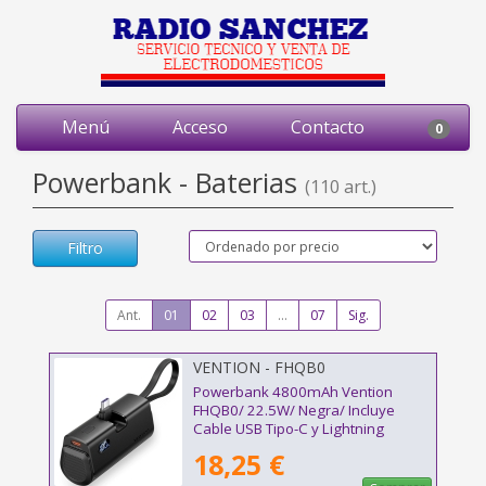
Menú
Acceso
Contacto
0
Powerbank - Baterias
(110 art.)
Filtro
Ant.
01
02
03
...
07
Sig.
VENTION - FHQB0
Powerbank 4800mAh Vention
FHQB0/ 22.5W/ Negra/ Incluye
Cable USB Tipo-C y Lightning
18,25 €