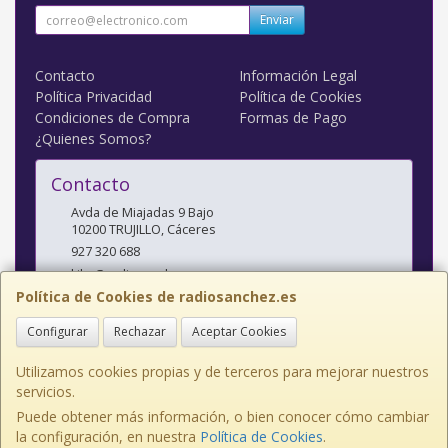
Enviar
Contacto
Información Legal
Política Privacidad
Política de Cookies
Condiciones de Compra
Formas de Pago
¿Quienes Somos?
Contacto
Avda de Miajadas 9 Bajo
10200
TRUJILLO
,
Cáceres
927 320 688
kiko@radiosanchez.com
Política de Cookies de radiosanchez.es
Configurar
Rechazar
Aceptar Cookies
Horario
Mañanas: 9,30 - 2 Tardes: 5 - 8,30
Utilizamos cookies propias y de terceros para mejorar nuestros
servicios.
Puede obtener más información, o bien conocer cómo cambiar
la configuración, en nuestra
Política de Cookies
.
, , , , España. - C.I.F.: E10141638 - Tfno: