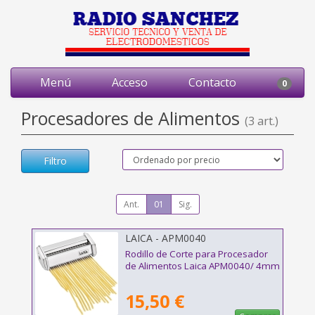
Menú
Acceso
Contacto
0
Procesadores de Alimentos
(3 art.)
Filtro
Ant.
01
Sig.
LAICA - APM0040
Rodillo de Corte para Procesador
de Alimentos Laica APM0040/ 4mm
15,50 €