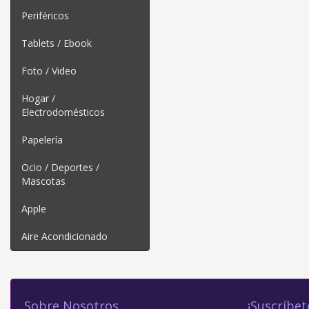
Periféricos
Tablets / Ebook
Foto / Video
Hogar /
Electrodomésticos
Papelería
Ocio / Deportes /
Mascotas
Apple
Aire Acondicionado
Sobre Nosotros
¡Suscríbet