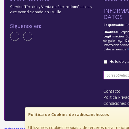
Servicio Técnico y Venta de Electrodomésticos y
INFORMA
Aire Acondicionado en Trujillo
DATOS
Síguenos en:
Responsable
: R
Finalidad
: Respon
Legitimación
: C
obligación legal;
De
información adicio
Datos en nuestra
P
He leído y 
Contacto
Política Priva
Condiciones 
¿Quienes So
Política de Cookies de radiosanchez.es
Utilizamos cookies propias y de terceros para mejorar