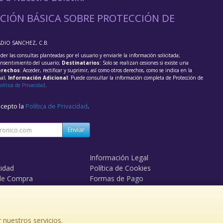
CIÓN BÁSICA SOBRE PROTECCIÓN DE
ADIO SANCHEZ, C.B.
der las consultas planteadas por el usuario y enviarle la información solicitada;
onsentimiento del usuario;
Destinatarios
: Solo se realizan cesiones si existe una
rechos
: Acceder, rectificar y suprimir, así como otros derechos, como se indica en la
nal;
Información Adicional
: Puede consultar la información completa de Protección de
olítica de Privacidad
.
acepto la
Política de Privacidad
.
Enviar
Información Legal
cidad
Política de Cookies
de Compra
Formas de Pago
mos?
 nuestros servicios.