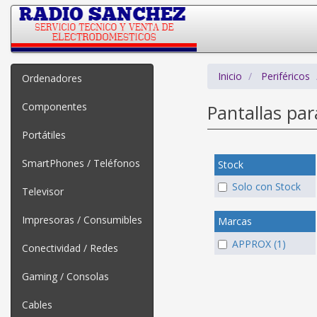
Inicio
Periféricos
Ordenadores
Componentes
Pantallas pa
Portátiles
SmartPhones / Teléfonos
Stock
Solo con Stock
Televisor
Impresoras / Consumibles
Marcas
APPROX (1)
Conectividad / Redes
Gaming / Consolas
Cables