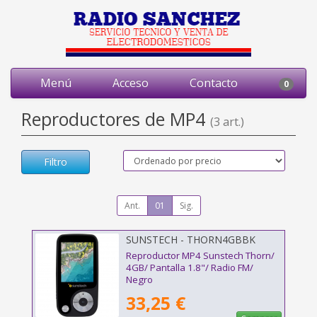
Menú
Acceso
Contacto
0
Reproductores de MP4
(3 art.)
Filtro
Ant.
01
Sig.
SUNSTECH - THORN4GBBK
Reproductor MP4 Sunstech Thorn/
4GB/ Pantalla 1.8"/ Radio FM/
Negro
33,25 €