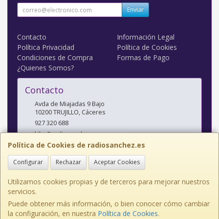
Enviar
Contacto
Información Legal
Política Privacidad
Política de Cookies
Condiciones de Compra
Formas de Pago
¿Quienes Somos?
Contacto
Avda de Miajadas 9 Bajo
10200
TRUJILLO
,
Cáceres
927 320 688
kiko@radiosanchez.com
Política de Cookies de radiosanchez.es
Configurar
Rechazar
Aceptar Cookies
Horario
Mañanas: 9,30 - 2 Tardes: 5 - 8,30
Utilizamos cookies propias y de terceros para mejorar nuestros
servicios.
Puede obtener más información, o bien conocer cómo cambiar
la configuración, en nuestra
Política de Cookies
.
, , , , España. - C.I.F.: E10141638 - Tfno: