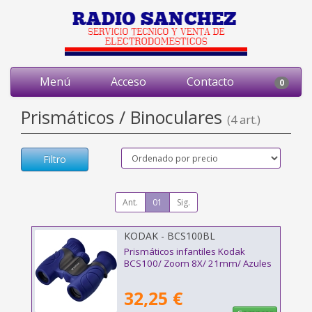
Menú
Acceso
Contacto
0
Prismáticos / Binoculares
(4 art.)
Filtro
Ant.
01
Sig.
KODAK - BCS100BL
Prismáticos infantiles Kodak
BCS100/ Zoom 8X/ 21mm/ Azules
32,25 €