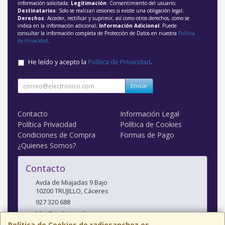
información solicitada;
Legitimación
: Consentimiento del usuario;
Destinatarios
: Solo se realizan cesiones si existe una obligación legal;
Derechos
: Acceder, rectificar y suprimir, así como otros derechos, como se
indica en la información adicional;
Información Adicional
: Puede
consultar la información completa de Protección de Datos en nuestra
Política
de Privacidad
.
He leído y acepto la
Política de Privacidad
.
Enviar
Contacto
Información Legal
Política Privacidad
Política de Cookies
Condiciones de Compra
Formas de Pago
¿Quienes Somos?
Contacto
Avda de Miajadas 9 Bajo
10200
TRUJILLO
,
Cáceres
927 320 688
kiko@radiosanchez.com
Política de Cookies de radiosanchez.es