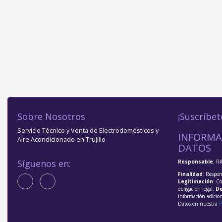
Sobre Nosotros
¡Suscríbet
Servicio Técnico y Venta de Electrodomésticos y
INFORMA
Aire Acondicionado en Trujillo
DATOS
Síguenos en:
Responsable
: R
Finalidad
: Respon
Legitimación
: C
obligación legal;
De
información adicio
Datos en nuestra
P