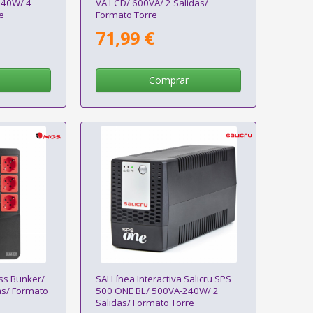
240W/ 4
VA LCD/ 600VA/ 2 Salidas/
e
Formato Torre
71,99 €
Comprar
ess Bunker/
SAI Línea Interactiva Salicru SPS
as/ Formato
500 ONE BL/ 500VA-240W/ 2
Salidas/ Formato Torre