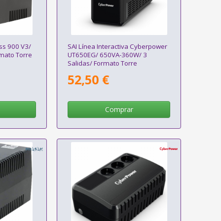
ess 900 V3/
SAI Línea Interactiva Cyberpower
rmato Torre
UT650EG/ 650VA-360W/ 3
Salidas/ Formato Torre
52,50 €
Comprar