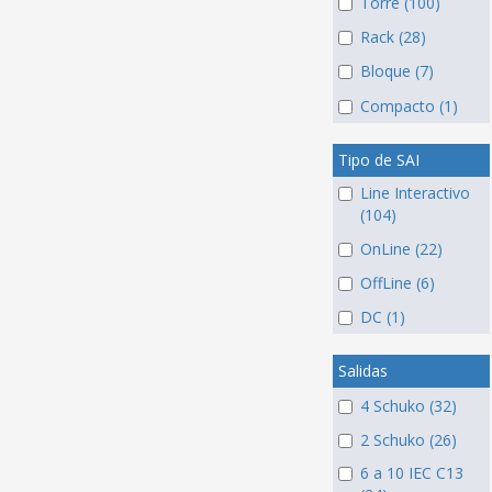
Torre (100)
Rack (28)
Bloque (7)
Compacto (1)
Tipo de SAI
Line Interactivo
(104)
OnLine (22)
OffLine (6)
DC (1)
Salidas
4 Schuko (32)
2 Schuko (26)
6 a 10 IEC C13