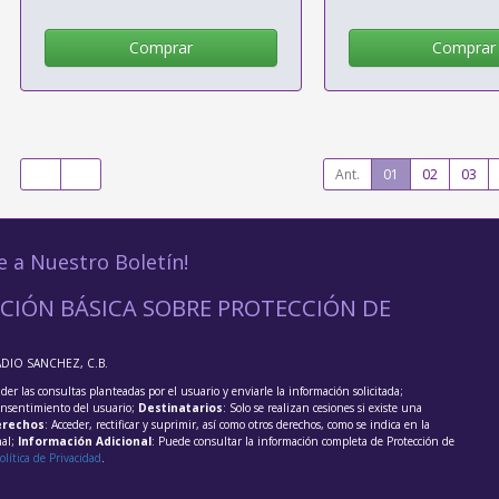
Comprar
Comprar
Ant.
01
02
03
e a Nuestro Boletín!
CIÓN BÁSICA SOBRE PROTECCIÓN DE
ADIO SANCHEZ, C.B.
der las consultas planteadas por el usuario y enviarle la información solicitada;
onsentimiento del usuario;
Destinatarios
: Solo se realizan cesiones si existe una
rechos
: Acceder, rectificar y suprimir, así como otros derechos, como se indica en la
nal;
Información Adicional
: Puede consultar la información completa de Protección de
olítica de Privacidad
.