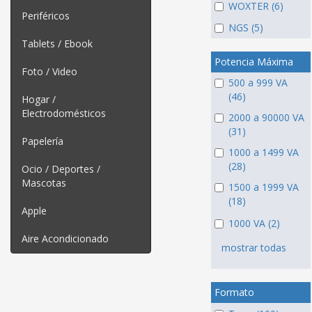
WOXTER (6)
Periféricos
NGS (5)
Tablets / Ebook
Potencia Máxima
Foto / Video
500 a 999 VA
(46)
Hogar /
Electrodomésticos
2000 a 90000 VA
(31)
Papelería
1000 a 1499 VA
(28)
Ocio / Deportes /
Mascotas
1500 a 1999 VA
(18)
Apple
1000 VA (2)
Aire Acondicionado
mostrar todas
Formato