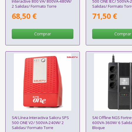
Interactive 800 VA/ 800VA-480W/
500 ONE IEC/ 500VA-
2 Salidas/ Formato Torre
Salidas/ Formato Torr
68,50 €
71,50 €
Comprar
Comprar
SAI Línea Interactiva Salicru SPS
SAI Offline NGS Fortr
500 ONE V2/ 500VA-240W/ 2
600VA-360W/ 6 Salid
Salidas/ Formato Torre
Bloque