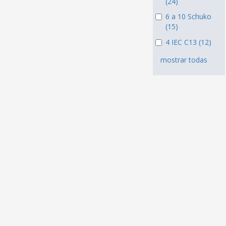
(24)
6 a 10 Schuko
(15)
4 IEC C13 (12)
mostrar todas