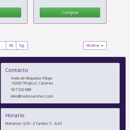
Comprar
...
08
Sig.
Mostrar
Contacto
Avda de Miajadas 9 Bajo
10200
TRUJILLO
,
Cáceres
927 320 688
kiko@radiosanchez.com
Horario
Mañanas: 9,30 - 2 Tardes: 5 - 8,30