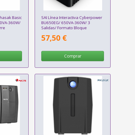
Phasak Basic
SAI Línea Interactiva Cyberpower
600VA-360W/
BU650EG/ 650VA-360W/ 3
rre
Salidas/ Formato Bloque
57,50 €
Comprar