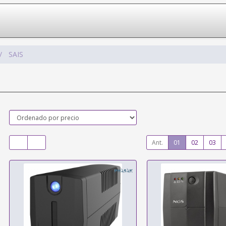
SAIS
Ant.
01
02
03