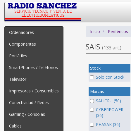
Inicio
Periféricos
Ordenadores
Componentes
SAIS
(133 art.)
Portátiles
SmartPhones / Teléfonos
Stock
Solo con Stock
Televisor
Impresoras / Consumibles
Marcas
SALICRU (50)
Conectividad / Redes
CYBERPOWER
Gaming / Consolas
(36)
PHASAK (36)
Cables