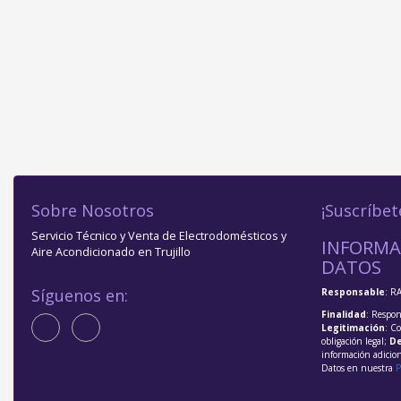
Sobre Nosotros
¡Suscríbet
Servicio Técnico y Venta de Electrodomésticos y
INFORMA
Aire Acondicionado en Trujillo
DATOS
Síguenos en:
Responsable
: R
Finalidad
: Respon
Legitimación
: C
obligación legal;
De
información adicio
Datos en nuestra
P