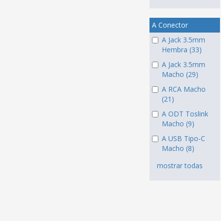
A Conector
A Jack 3.5mm
Hembra (33)
A Jack 3.5mm
Macho (29)
A RCA Macho
(21)
A ODT Toslink
Macho (9)
A USB Tipo-C
Macho (8)
mostrar todas