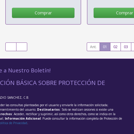
Comprar
Comprar
Ant.
01
02
03
e a Nuestro Boletín!
CIÓN BÁSICA SOBRE PROTECCIÓN DE
ADIO SANCHEZ, C.B.
der las consultas planteadas por el usuario y enviarle la información solicitada;
onsentimiento del usuario;
Destinatarios
: Solo se realizan cesiones si existe una
rechos
: Acceder, rectificar y suprimir, así como otros derechos, como se indica en la
nal;
Información Adicional
: Puede consultar la información completa de Protección de
olítica de Privacidad
.