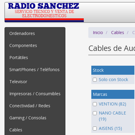
Inicio
Cables
C
Ordenadores
Componentes
Cables de Au
Portátiles
SmartPhones / Teléfonos
Stock
Solo con Stock
Televisor
Impresoras / Consumibles
Marcas
VENTION (82)
Conectividad / Redes
NANO CABLE
Gaming / Consolas
(19)
AISENS (15)
Cables