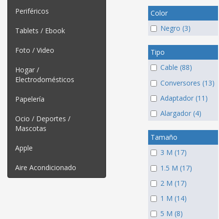
Periféricos
Color
Negro (3)
Tablets / Ebook
Foto / Video
Tipo
Cable (88)
Hogar /
Electrodomésticos
Conversores (13)
Adaptador (11)
Papelería
Alargador (4)
Ocio / Deportes /
Mascotas
Tamaño
Apple
3 M (17)
Aire Acondicionado
1.5 M (17)
2 M (17)
1 M (14)
5 M (8)