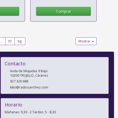
Comprar
...
07
Sig.
Mostrar
Contacto
Avda de Miajadas 9 Bajo
10200
TRUJILLO
,
Cáceres
927 320 688
kiko@radiosanchez.com
Horario
Mañanas: 9,30 - 2 Tardes: 5 - 8,30