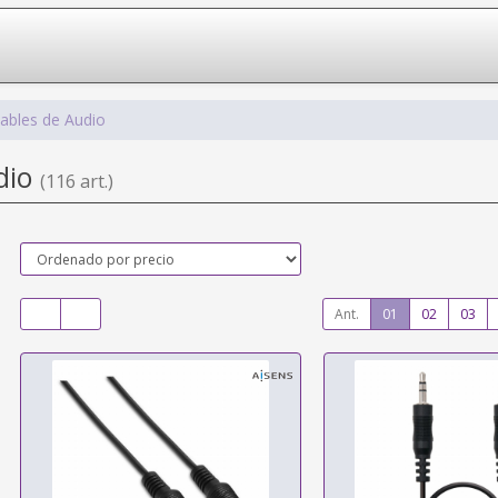
ables de Audio
dio
(116 art.)
Ant.
01
02
03