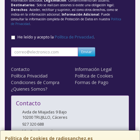
información solicitada;
Legitimación
: Consentimiento del usuario;
Destinatarios
: Solo se realizan cesiones si existe una obligación legal;
Derechos
: Acceder, rectificar y suprimir, así como otros derechos, como se
indica en la información adicional;
Información Adicional
: Puede
consultar la información completa de Protección de Datos en nuestra
Política
de Privacidad
.
He leído y acepto la
Política de Privacidad
.
Enviar
Contacto
Información Legal
Política Privacidad
Política de Cookies
Condiciones de Compra
Formas de Pago
¿Quienes Somos?
Contacto
Avda de Miajadas 9 Bajo
10200
TRUJILLO
,
Cáceres
927 320 688
kiko@radiosanchez.com
Política de Cookies de radiosanchez.es