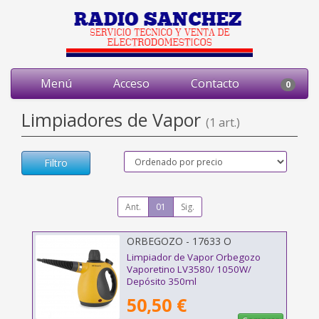
Menú
Acceso
Contacto
0
Limpiadores de Vapor
(1 art.)
Filtro
Ant.
01
Sig.
ORBEGOZO - 17633 O
Limpiador de Vapor Orbegozo
Vaporetino LV3580/ 1050W/
Depósito 350ml
50,50 €