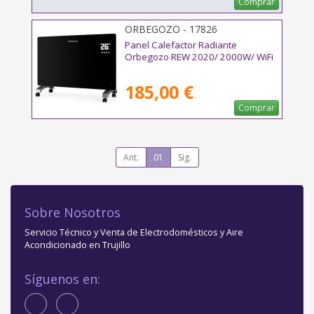
Comprar
ORBEGOZO - 17826
Panel Calefactor Radiante
Orbegozo REW 2020/ 2000W/ WiFi
185,00 €
Comprar
Ant.
01
Sig.
Sobre Nosotros
Servicio Técnico y Venta de Electrodomésticos y Aire
Acondicionado en Trujillo
Síguenos en: