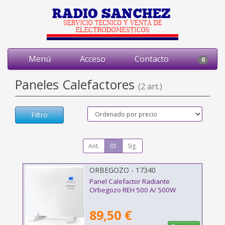
Menú
Acceso
Contacto
0
Paneles Calefactores
(2 art.)
Filtro
Ant.
01
Sig.
ORBEGOZO - 17340
Panel Calefactor Radiante
Orbegozo REH 500 A/ 500W
89,50 €