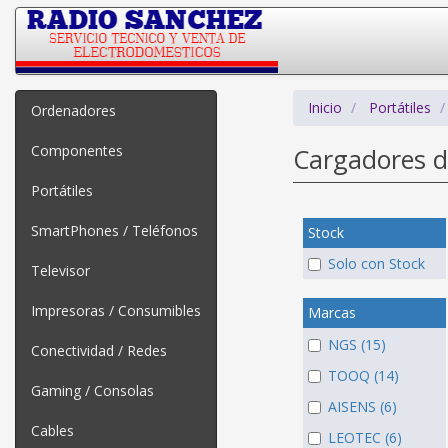
Inicio
Portátiles
Ordenadores
Componentes
Cargadores d
Portátiles
SmartPhones / Teléfonos
Stock
Solo con Stock
Televisor
Impresoras / Consumibles
Marcas
NGS (15)
Conectividad / Redes
TOOQ (14)
Gaming / Consolas
AISENS (6)
Cables
LEOTEC (6)