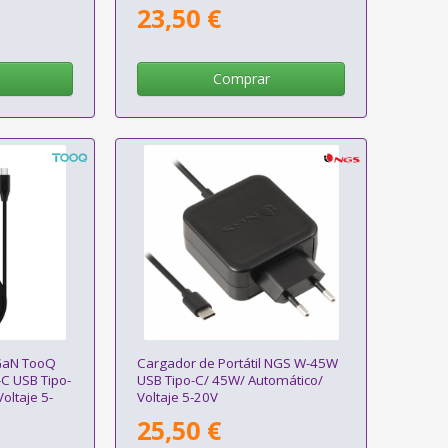
8.5-20V
Automático/ Voltaje 5-20V
23,50 €
Comprar
 GaN TooQ
Cargador de Portátil NGS W-45W
 USB Tipo-
USB Tipo-C/ 45W/ Automático/
oltaje 5-
Voltaje 5-20V
25,50 €