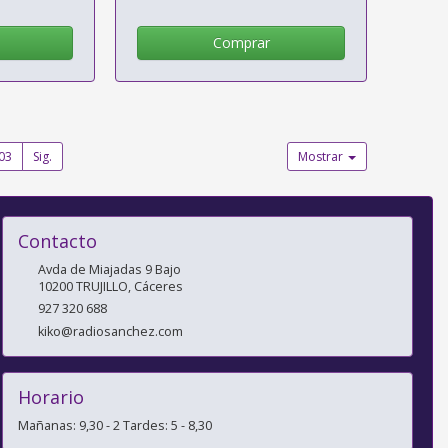
Comprar
03
Sig.
Mostrar
Contacto
Avda de Miajadas 9 Bajo
10200
TRUJILLO
,
Cáceres
927 320 688
kiko@radiosanchez.com
Horario
Mañanas: 9,30 - 2 Tardes: 5 - 8,30