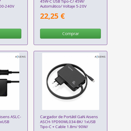
7
45W-C USB Tipo-C/ 45W/
100-240V
Automático/ Voltaje 5-20V
22,25 €
Comprar
Aisens ASLC-
Cargador de Portátil GaN Aisens
1xUSB
ASCH-1PD90WL034-BK/ 1xUSB
Tipo-C + Cable 1.8m/ 90W/