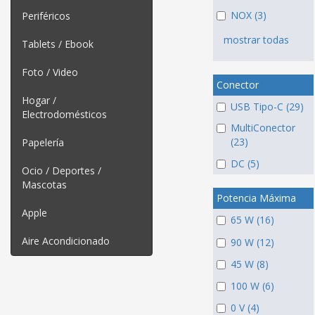
NOX (3)
Periféricos
mostrar todas
Tablets / Ebook
Foto / Video
Conector
Hogar /
USB Tipo-C (29)
Electrodomésticos
MultiConector
(23)
Papelería
DC (5)
Ocio / Deportes /
Mascotas
Potencia Máxima
Apple
65 W (16)
Aire Acondicionado
90 W (12)
45 W (8)
100 W (6)
0 V (4)