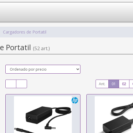
Cargadores de Portatil
e Portatil
(52 art.)
Ant.
01
02