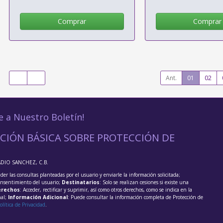
Comprar
Comprar
Ant.
01
02
e a Nuestro Boletín!
CIÓN BÁSICA SOBRE PROTECCIÓN DE
ADIO SANCHEZ, C.B.
der las consultas planteadas por el usuario y enviarle la información solicitada;
onsentimiento del usuario;
Destinatarios
: Solo se realizan cesiones si existe una
rechos
: Acceder, rectificar y suprimir, así como otros derechos, como se indica en la
nal;
Información Adicional
: Puede consultar la información completa de Protección de
olítica de Privacidad
.