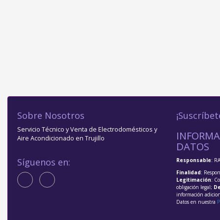
Sobre Nosotros
¡Suscríbet
Servicio Técnico y Venta de Electrodomésticos y
INFORMA
Aire Acondicionado en Trujillo
DATOS
Síguenos en:
Responsable
: R
Finalidad
: Respon
Legitimación
: C
obligación legal;
De
información adicio
Datos en nuestra
P