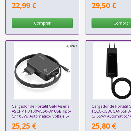
Conectores/ Voltaje 1
22,99 €
29,50 €
Comprar
Comprar
Cargador de Portátil GaN Aisens
Cargador de Portátil
ASCH-1PD100WL50-BK USB Tipo-
TQLC-USBCGAN65PD-C
C/ 100W/ Automático/ Voltaje 5-
C/ 65W/ Automático/ V
20V
20V
25,25 €
25,80 €