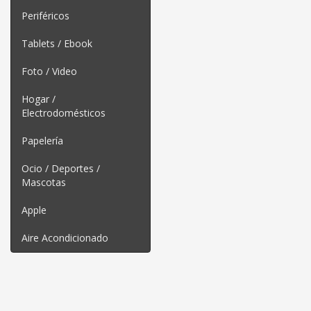
Periféricos
Tablets / Ebook
Foto / Video
Hogar /
Electrodomésticos
Papelería
Ocio / Deportes /
Mascotas
Apple
Aire Acondicionado