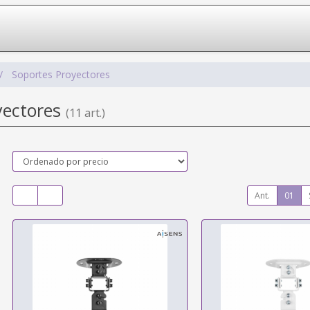
Soportes Proyectores
yectores
(11 art.)
Ant.
01