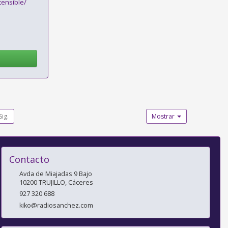
ensible/
Sig.
Mostrar
Contacto
Avda de Miajadas 9 Bajo
10200
TRUJILLO
,
Cáceres
927 320 688
kiko@radiosanchez.com