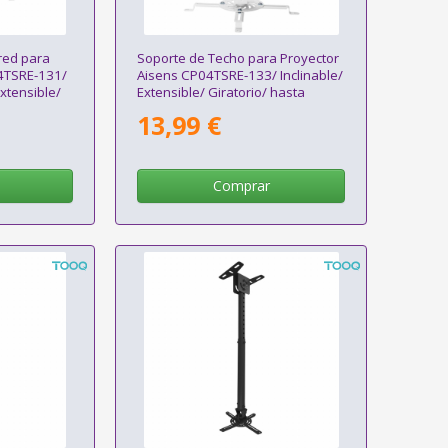
red para
Soporte de Techo para Proyector
4TSRE-131/
Aisens CP04TSRE-133/ Inclinable/
Extensible/
Extensible/ Giratorio/ hasta
13.5kg
13,99 €
Comprar