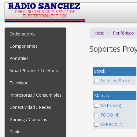
Inicio
Periféricos
Ordenadores
Componentes
Soportes Pro
Portátiles
SmartPhones / Teléfonos
Stock
Solo con Stock
Televisor
Impresoras / Consumibles
Marcas
AISENS (6)
Conectividad / Redes
TOOQ (4)
Gaming / Consolas
APPROX (1)
Cables