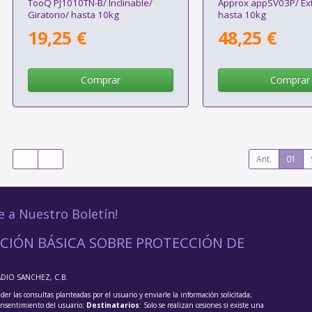
TooQ PJ1010TN-B/ Inclinable/
Approx appSV03P/ Ext
Giratorio/ hasta 10kg
hasta 10kg
19,25 €
48,25 €
Comprar
Comprar
Ant.
01
e a Nuestro Boletín!
CIÓN BÁSICA SOBRE PROTECCIÓN DE
ADIO SANCHEZ, C.B.
der las consultas planteadas por el usuario y enviarle la información solicitada;
onsentimiento del usuario;
Destinatarios
: Solo se realizan cesiones si existe una