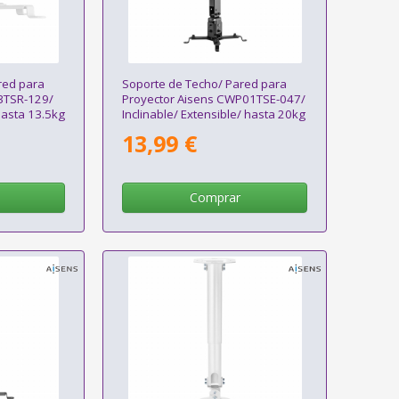
red para
Soporte de Techo/ Pared para
3TSR-129/
Proyector Aisens CWP01TSE-047/
 hasta 13.5kg
Inclinable/ Extensible/ hasta 20kg
13,99 €
Comprar