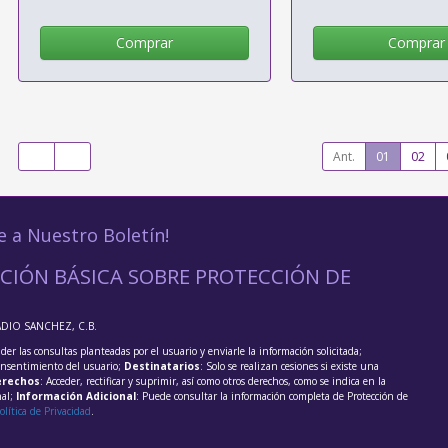
Comprar
Comprar
Ant.
01
02
e a Nuestro Boletín!
CIÓN BÁSICA SOBRE PROTECCIÓN DE
ADIO SANCHEZ, C.B.
der las consultas planteadas por el usuario y enviarle la información solicitada;
onsentimiento del usuario;
Destinatarios
: Solo se realizan cesiones si existe una
rechos
: Acceder, rectificar y suprimir, así como otros derechos, como se indica en la
nal;
Información Adicional
: Puede consultar la información completa de Protección de
olítica de Privacidad
.