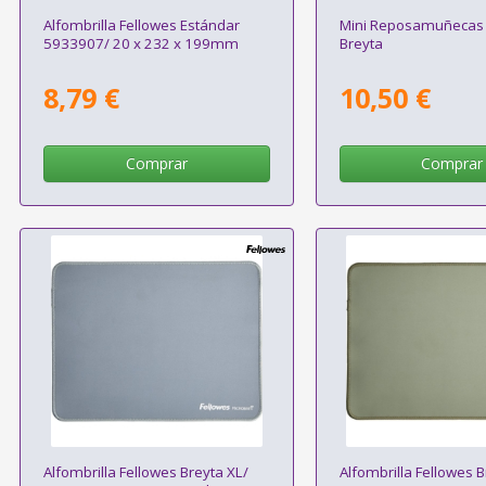
Alfombrilla Fellowes Estándar
Mini Reposamuñecas 
5933907/ 20 x 232 x 199mm
Breyta
8,79 €
10,50 €
Comprar
Comprar
Alfombrilla Fellowes Breyta XL/
Alfombrilla Fellowes B