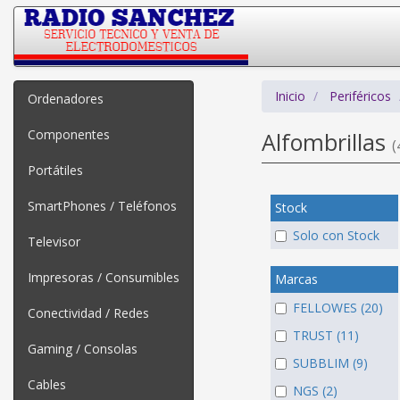
Inicio
Periféricos
Ordenadores
Componentes
Alfombrillas
(
Portátiles
SmartPhones / Teléfonos
Stock
Solo con Stock
Televisor
Impresoras / Consumibles
Marcas
FELLOWES (20)
Conectividad / Redes
TRUST (11)
Gaming / Consolas
SUBBLIM (9)
Cables
NGS (2)