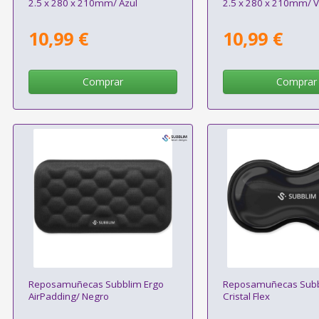
2.5 x 280 x 210mm/ Azul
2.5 x 280 x 210mm/ V
10,99 €
10,99 €
Comprar
Comprar
Reposamuñecas Subblim Ergo
Reposamuñecas Subb
AirPadding/ Negro
Cristal Flex