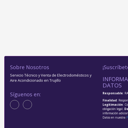
Sobre Nosotros
¡Suscríbet
Servicio Técnico y Venta de Electrodomésticos y
INFORMA
Aire Acondicionado en Trujillo
DATOS
Síguenos en:
Responsable
: R
Finalidad
: Respon
Legitimación
: C
obligación legal;
De
información adicio
Datos en nuestra
P