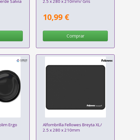
erde Salvia
2.5 x 280 x 210mm/ Gris
10,99 €
Comprar
lim Ergo
Alfombrilla Fellowes Breyta XL/
2.5 x 280 x 210mm