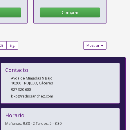
Comprar
03
Sig.
Mostrar
Contacto
Avda de Miajadas 9 Bajo
10200
TRUJILLO
,
Cáceres
927 320 688
kiko@radiosanchez.com
Horario
Mañanas: 9,30 - 2 Tardes: 5 - 8,30