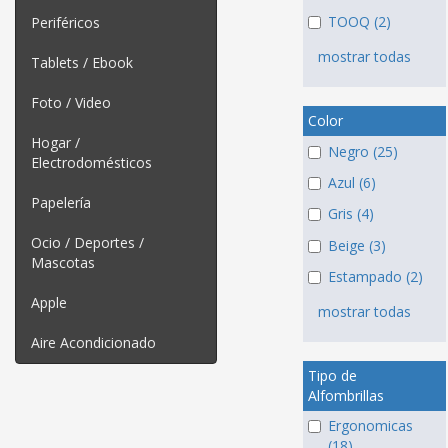
TOOQ (2)
Periféricos
mostrar todas
Tablets / Ebook
Foto / Video
Color
Hogar /
Negro (25)
Electrodomésticos
Azul (6)
Papelería
Gris (4)
Ocio / Deportes /
Beige (3)
Mascotas
Estampado (2)
Apple
mostrar todas
Aire Acondicionado
Tipo de
Alfombrillas
Ergonomicas
(18)