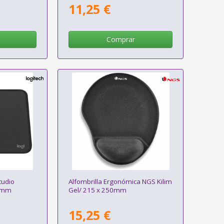
11,25 €
Comprar
tudio
Alfombrilla Ergonómica NGS Kilim
0 mm
Gel/ 215 x 250mm
15,25 €