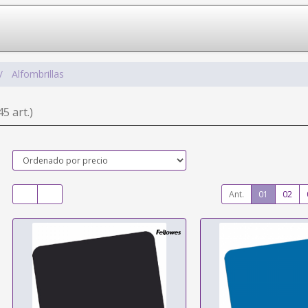
Alfombrillas
45 art.)
Ant.
01
02