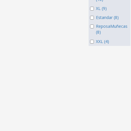
XL (9)
Estandar (8)
ReposaMuñecas
(8)
XXL (4)