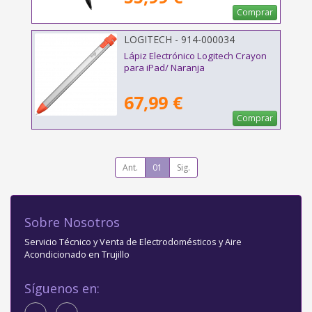
Comprar
LOGITECH - 914-000034
Lápiz Electrónico Logitech Crayon
para iPad/ Naranja
67,99 €
Comprar
Ant.
01
Sig.
Sobre Nosotros
Servicio Técnico y Venta de Electrodomésticos y Aire
Acondicionado en Trujillo
Síguenos en: