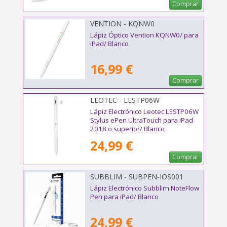
Comprar
VENTION - KQNW0
Lápiz Óptico Vention KQNW0/ para
iPad/ Blanco
16,99 €
Comprar
LEOTEC - LESTP06W
Lápiz Electrónico Leotec LESTP06W
Stylus ePen UltraTouch para iPad
2018 o superior/ Blanco
24,99 €
Comprar
SUBBLIM - SUBPEN-IOS001
Lápiz Electrónico Subblim NoteFlow
Pen para iPad/ Blanco
24,99 €