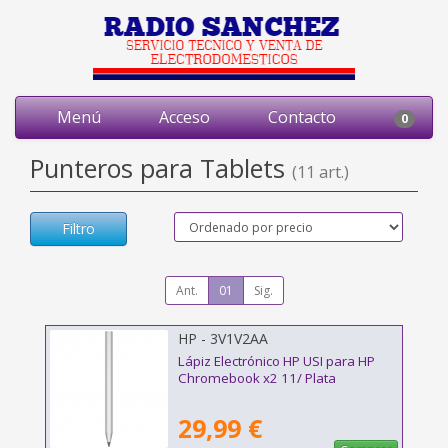
Menú
Acceso
Contacto
0
Punteros para Tablets
(11 art.)
Filtro
Ant.
01
Sig.
HP - 3V1V2AA
Lápiz Electrónico HP USI para HP
Chromebook x2 11/ Plata
29,99 €