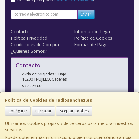
Enviar
Contacto
Información Legal
Política Privacidad
Política de Cookies
Condiciones de Compra
Formas de Pago
¿Quienes Somos?
Contacto
Avda de Miajadas 9 Bajo
10200
TRUJILLO
,
Cáceres
927 320 688
kiko@radiosanchez.com
Política de Cookies de radiosanchez.es
Configurar
Rechazar
Aceptar Cookies
Horario
Mañanas: 9,30 - 2 Tardes: 5 - 8,30
Utilizamos cookies propias y de terceros para mejorar nuestros
servicios.
Puede obtener más información, o bien conocer cómo cambiar