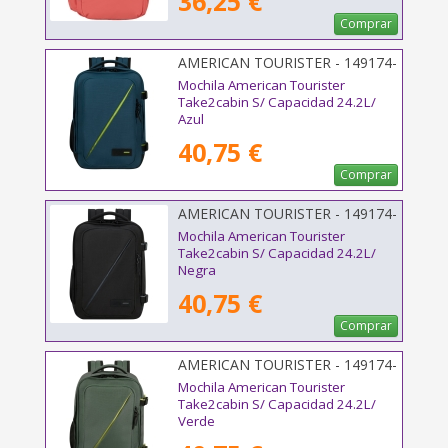
36,25 €
Comprar
AMERICAN TOURISTER - 149174-
0528
Mochila American Tourister
Take2cabin S/ Capacidad 24.2L/
Azul
40,75 €
Comprar
AMERICAN TOURISTER - 149174-
1041
Mochila American Tourister
Take2cabin S/ Capacidad 24.2L/
Negra
40,75 €
Comprar
AMERICAN TOURISTER - 149174-
1257
Mochila American Tourister
Take2cabin S/ Capacidad 24.2L/
Verde