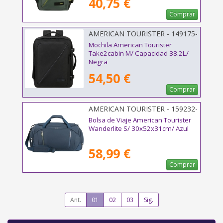
40,75 €
Comprar
AMERICAN TOURISTER - 149175-
1041
Mochila American Tourister
Take2cabin M/ Capacidad 38.2L/
Negra
54,50 €
Comprar
AMERICAN TOURISTER - 159232-
1265
Bolsa de Viaje American Tourister
Wanderlite S/ 30x52x31cm/ Azul
58,99 €
Comprar
Ant.
01
02
03
Sig.