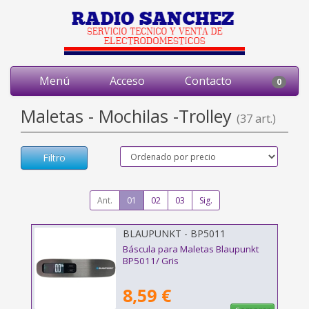
Menú
Acceso
Contacto
0
Maletas - Mochilas -Trolley
(37 art.)
Filtro
Ant.
01
02
03
Sig.
BLAUPUNKT - BP5011
Báscula para Maletas Blaupunkt
BP5011/ Gris
8,59 €