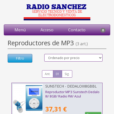
Menú
Acceso
Contacto
0
Reproductores de MP3
(3 art.)
Filtro
Ant.
01
Sig.
SUNSTECH - DEDALOIII8GBBL
Reproductor MP3 Sunstech Dedalo
III/ 8GB/ Radio FM/ Azul
37,31 €