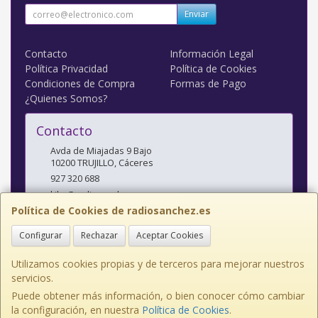
Enviar
Contacto
Información Legal
Política Privacidad
Política de Cookies
Condiciones de Compra
Formas de Pago
¿Quienes Somos?
Contacto
Avda de Miajadas 9 Bajo
10200
TRUJILLO
,
Cáceres
927 320 688
kiko@radiosanchez.com
Política de Cookies de radiosanchez.es
Configurar
Rechazar
Aceptar Cookies
Horario
Mañanas: 9,30 - 2 Tardes: 5 - 8,30
Utilizamos cookies propias y de terceros para mejorar nuestros
servicios.
Puede obtener más información, o bien conocer cómo cambiar
la configuración, en nuestra
Política de Cookies
.
, , , , España. - C.I.F.: E10141638 - Tfno: