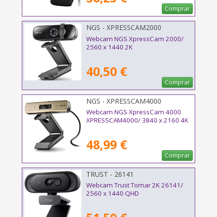
Comprar
NGS - XPRESSCAM2000
Webcam NGS XpressCam 2000/
2560 x 1440 2K
40,50 €
Comprar
NGS - XPRESSCAM4000
Webcam NGS XpressCam 4000
XPRESSCAM4000/ 3840 x 2160 4K
48,99 €
Comprar
TRUST - 26141
Webcam Trust Tomar 2K 26141/
2560 x 1440 QHD