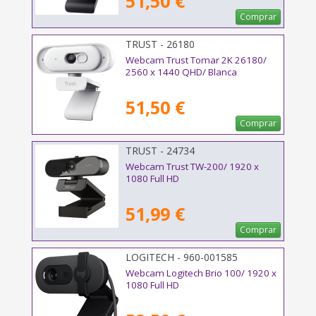
51,50 €
Comprar
TRUST - 26180
Webcam Trust Tomar 2K 26180/
2560 x 1440 QHD/ Blanca
51,50 €
Comprar
TRUST - 24734
Webcam Trust TW-200/ 1920 x
1080 Full HD
51,99 €
Comprar
LOGITECH - 960-001585
Webcam Logitech Brio 100/ 1920 x
1080 Full HD