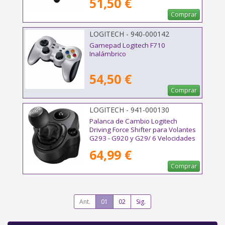
51,50 €
Comprar
LOGITECH - 940-000142
Gamepad Logitech F710
Inalámbrico
54,50 €
Comprar
LOGITECH - 941-000130
Palanca de Cambio Logitech
Driving Force Shifter para Volantes
G293 - G920 y G29/ 6 Velocidades
64,99 €
Comprar
Ant.
01
02
Sig.