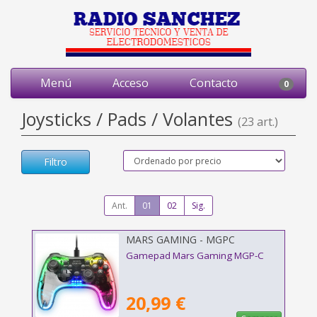
Menú
Acceso
Contacto
0
Joysticks / Pads / Volantes
(23 art.)
Filtro
Ant.
01
02
Sig.
MARS GAMING - MGPC
Gamepad Mars Gaming MGP-C
20,99 €