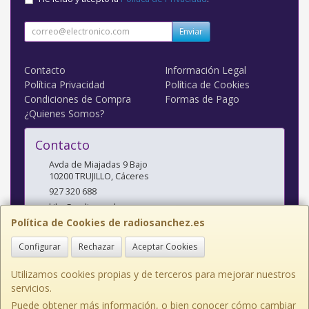
Enviar
Contacto
Información Legal
Política Privacidad
Política de Cookies
Condiciones de Compra
Formas de Pago
¿Quienes Somos?
Contacto
Avda de Miajadas 9 Bajo
10200
TRUJILLO
,
Cáceres
927 320 688
kiko@radiosanchez.com
Política de Cookies de radiosanchez.es
Configurar
Rechazar
Aceptar Cookies
Horario
Mañanas: 9,30 - 2 Tardes: 5 - 8,30
Utilizamos cookies propias y de terceros para mejorar nuestros
servicios.
Puede obtener más información, o bien conocer cómo cambiar