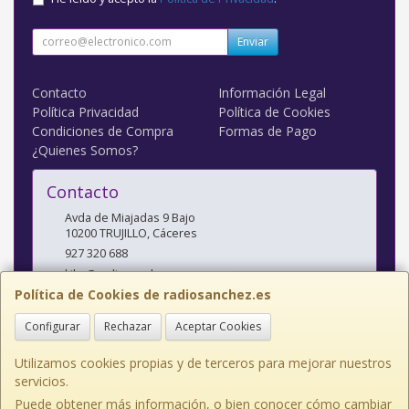
Enviar
Contacto
Información Legal
Política Privacidad
Política de Cookies
Condiciones de Compra
Formas de Pago
¿Quienes Somos?
Contacto
Avda de Miajadas 9 Bajo
10200
TRUJILLO
,
Cáceres
927 320 688
kiko@radiosanchez.com
Política de Cookies de radiosanchez.es
Configurar
Rechazar
Aceptar Cookies
Horario
Mañanas: 9,30 - 2 Tardes: 5 - 8,30
Utilizamos cookies propias y de terceros para mejorar nuestros
servicios.
Puede obtener más información, o bien conocer cómo cambiar