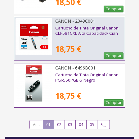
18,50 €
Comprar
CANON - 2049C001
Cartucho de Tinta Original Canon
CLI-581CXL Alta Capacidad/ Cian
18,75 €
Comprar
CANON - 6496B001
Cartucho de Tinta Original Canon
PGI-550PGBK/ Negro
18,75 €
Comprar
Ant.
01
02
03
04
05
Sig.