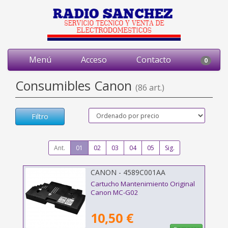
Menú
Acceso
Contacto
0
Consumibles Canon
(86 art.)
Filtro
Ant.
01
02
03
04
05
Sig.
CANON - 4589C001AA
Cartucho Mantenimiento Original
Canon MC-G02
10,50 €