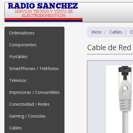
Inicio
Cables
C
Ordenadores
Componentes
Cable de Red
Portátiles
SmartPhones / Teléfonos
Televisor
Impresoras / Consumibles
Conectividad / Redes
Gaming / Consolas
Cables