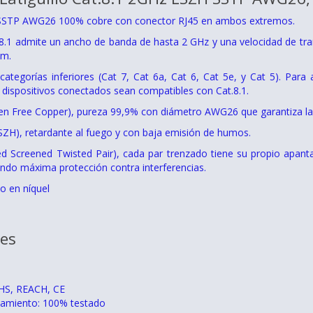
 SSTP AWG26 100% cobre con conector RJ45 en ambos extremos.
.8.1 admite un ancho de banda de hasta 2 GHz y una velocidad de tra
0m.
categorías inferiores (Cat 7, Cat 6a, Cat 6, Cat 5e, y Cat 5). Pa
 dispositivos conectados sean compatibles con Cat.8.1.
 Free Copper), pureza 99,9% con diámetro AWG26 que garantiza la tra
SZH), retardante al fuego y con baja emisión de humos.
ed Screened Twisted Pair), cada par trenzado tiene su propio apanta
ando máxima protección contra interferencias.
o en níquel
nes
HS, REACH, CE
namiento: 100% testado