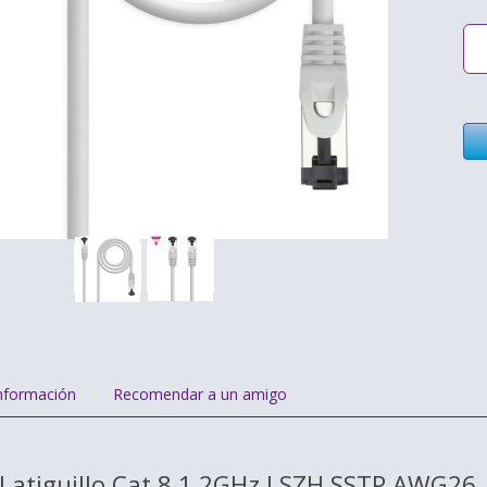
nformación
Recomendar a un amigo
Latiguillo Cat.8.1 2GHz LSZH SSTP AWG26, 