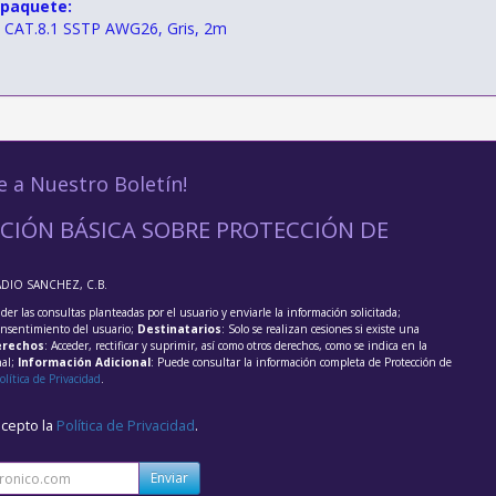
 paquete:
d CAT.8.1 SSTP AWG26, Gris, 2m
e a Nuestro Boletín!
CIÓN BÁSICA SOBRE PROTECCIÓN DE
ADIO SANCHEZ, C.B.
der las consultas planteadas por el usuario y enviarle la información solicitada;
onsentimiento del usuario;
Destinatarios
: Solo se realizan cesiones si existe una
rechos
: Acceder, rectificar y suprimir, así como otros derechos, como se indica en la
nal;
Información Adicional
: Puede consultar la información completa de Protección de
olítica de Privacidad
.
acepto la
Política de Privacidad
.
Enviar