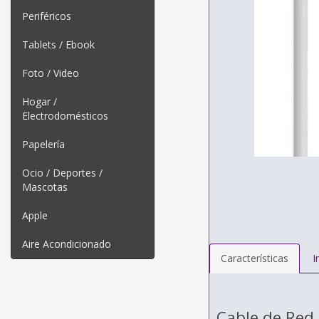
Periféricos
Tablets / Ebook
Foto / Video
Hogar /
Electrodomésticos
Papelería
Ocio / Deportes /
Mascotas
Apple
Aire Acondicionado
Características
I
Cable de Red 