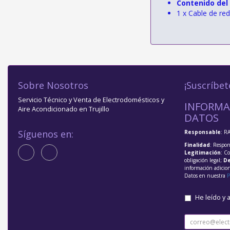
Contenido del
1 x Cable de re
Sobre Nosotros
¡Suscríbet
Servicio Técnico y Venta de Electrodomésticos y
INFORMA
Aire Acondicionado en Trujillo
DATOS
Síguenos en:
Responsable
: R
Finalidad
: Respon
Legitimación
: C
obligación legal;
De
información adicio
Datos en nuestra
P
He leído y 