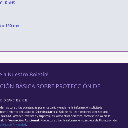
FCC, RoHS
6 x 160 mm
e a Nuestro Boletín!
CIÓN BÁSICA SOBRE PROTECCIÓN DE
ADIO SANCHEZ, C.B.
der las consultas planteadas por el usuario y enviarle la información solicitada;
onsentimiento del usuario;
Destinatarios
: Solo se realizan cesiones si existe una
rechos
: Acceder, rectificar y suprimir, así como otros derechos, como se indica en la
nal;
Información Adicional
: Puede consultar la información completa de Protección de
olítica de Privacidad
.