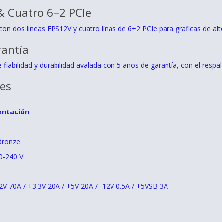
& Cuatro 6+2 PCIe
con dos lineas EPS12V y cuatro línas de 6+2 PCIe para graficas de alt
rantía
 fiabilidad y durabilidad avalada con 5 años de garantía, con el resp
nes
entación
 Bronze
00-240 V
12V 70A / +3.3V 20A / +5V 20A / -12V 0.5A / +5VSB 3A