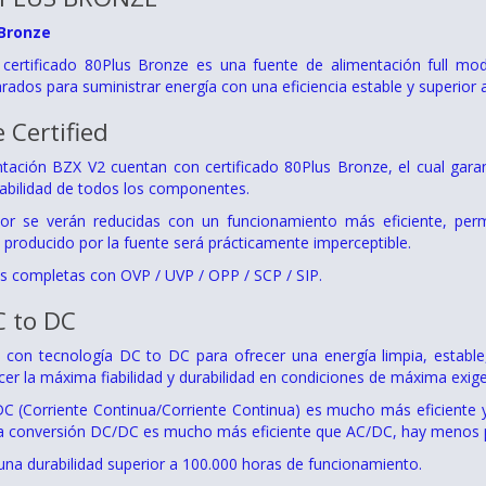
 Bronze
certificado 80Plus Bronze es una fuente de alimentación full mo
rados para suministrar energía con una eficiencia estable y superior
 Certified
tación BZX V2 cuentan con certificado 80Plus Bronze, el cual gara
bilidad de todos los componentes.
or se verán reducidas con un funcionamiento más eficiente, permi
 producido por la fuente será prácticamente imperceptible.
s completas con OVP / UVP / OPP / SCP / SIP.
C to DC
con tecnología DC to DC para ofrecer una energía limpia, estable,
cer la máxima fiabilidad y durabilidad en condiciones de máxima exige
C (Corriente Continua/Corriente Continua) es mucho más eficiente y
na conversión DC/DC es mucho más eficiente que AC/DC, hay menos p
na durabilidad superior a 100.000 horas de funcionamiento.