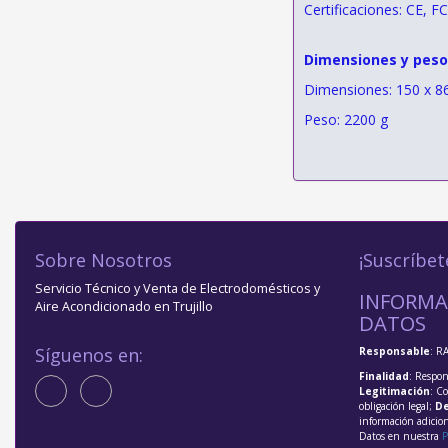
Certificaciones: CE, 
Dimensiones y peso
Dimensiones: 150 x 8
Peso: 2200 g
Sobre Nosotros
¡Suscríbet
Servicio Técnico y Venta de Electrodomésticos y
INFORMA
Aire Acondicionado en Trujillo
DATOS
Síguenos en:
Responsable
: R
Finalidad
: Respon
Legitimación
: C
obligación legal;
De
información adicio
Datos en nuestra
P