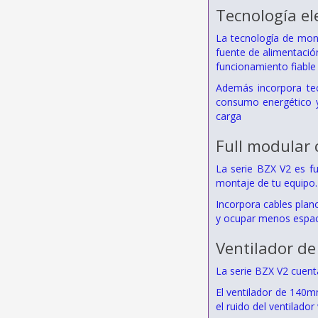
Tecnología el
La tecnología de mont
fuente de alimentació
funcionamiento fiable 
Además incorpora tec
consumo energético y
carga
Full modular 
La serie BZX V2 es fu
montaje de tu equipo.
Incorpora cables plan
y ocupar menos espac
Ventilador de
La serie BZX V2 cuenta
El ventilador de 140
el ruido del ventilad