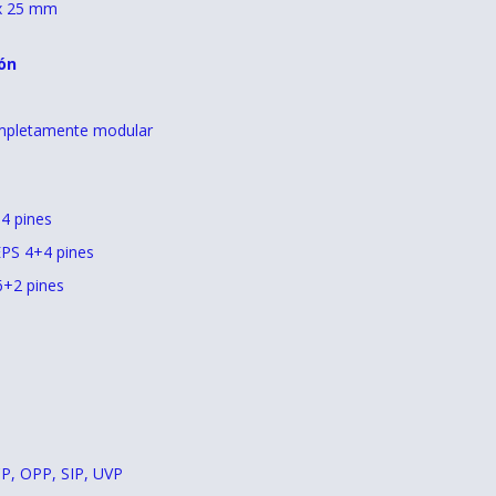
 x 25 mm
ón
ompletamente modular
4 pines
EPS 4+4 pines
6+2 pines
CP, OPP, SIP, UVP