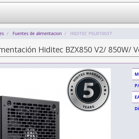
es
Fuentes de alimentacion
HIDITEC PSU010037
imentación Hiditec BZX850 V2/ 850W/ V
M
P
E
Di