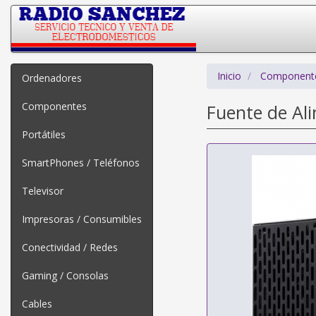
Inicio
Component
Ordenadores
Componentes
Fuente de Al
Portátiles
SmartPhones / Teléfonos
Televisor
Impresoras / Consumibles
Conectividad / Redes
Gaming / Consolas
Cables