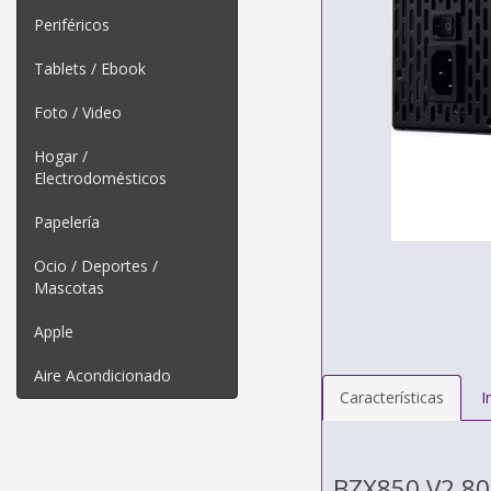
Periféricos
Tablets / Ebook
Foto / Video
Hogar /
Electrodomésticos
Papelería
Ocio / Deportes /
Mascotas
Apple
Aire Acondicionado
Características
I
BZX850 V2 8