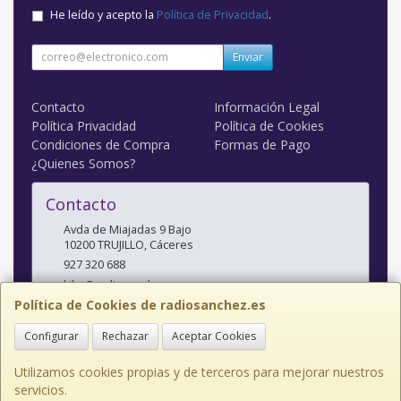
He leído y acepto la
Política de Privacidad
.
Enviar
Contacto
Información Legal
Política Privacidad
Política de Cookies
Condiciones de Compra
Formas de Pago
¿Quienes Somos?
Contacto
Avda de Miajadas 9 Bajo
10200
TRUJILLO
,
Cáceres
927 320 688
kiko@radiosanchez.com
Política de Cookies de radiosanchez.es
Configurar
Rechazar
Aceptar Cookies
Horario
Mañanas: 9,30 - 2 Tardes: 5 - 8,30
Utilizamos cookies propias y de terceros para mejorar nuestros
servicios.