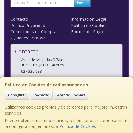
Enviar
Contacto
Información Legal
Política Privacidad
Política de Cookies
Condiciones de Compra
Formas de Pago
¿Quienes Somos?
Contacto
Avda de Miajadas 9 Bajo
10200
TRUJILLO
,
Cáceres
927 320 688
kiko@radiosanchez.com
Política de Cookies de radiosanchez.es
Configurar
Rechazar
Aceptar Cookies
Horario
Mañanas: 9,30 - 2 Tardes: 5 - 8,30
Utilizamos cookies propias y de terceros para mejorar nuestros
servicios.
Puede obtener más información, o bien conocer cómo cambiar
la configuración, en nuestra
Política de Cookies
.
, , , , España. - C.I.F.: E10141638 - Tfno: