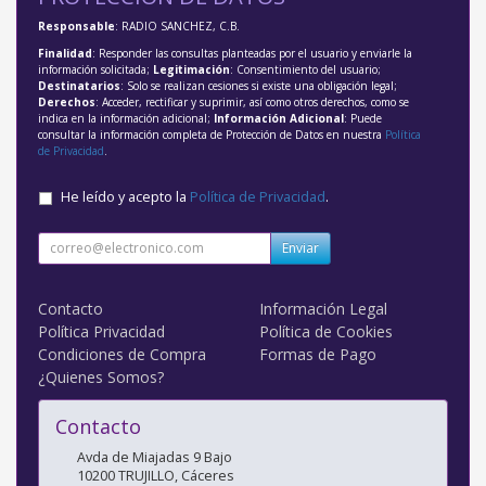
Responsable
: RADIO SANCHEZ, C.B.
Finalidad
: Responder las consultas planteadas por el usuario y enviarle la
información solicitada;
Legitimación
: Consentimiento del usuario;
Destinatarios
: Solo se realizan cesiones si existe una obligación legal;
Derechos
: Acceder, rectificar y suprimir, así como otros derechos, como se
indica en la información adicional;
Información Adicional
: Puede
consultar la información completa de Protección de Datos en nuestra
Política
de Privacidad
.
He leído y acepto la
Política de Privacidad
.
Enviar
Contacto
Información Legal
Política Privacidad
Política de Cookies
Condiciones de Compra
Formas de Pago
¿Quienes Somos?
Contacto
Avda de Miajadas 9 Bajo
10200
TRUJILLO
,
Cáceres