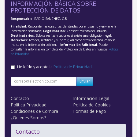
INFORMACIÓN BÁSICA SOBRE
PROTECCIÓN DE DATOS
Responsable
: RADIO SANCHEZ, C.B.
Finalidad
: Responder las consultas planteadas por el usuario y enviarle la
información solicitada;
Legitimación
: Consentimiento del usuario;
Destinatarios
: Solo se realizan cesiones si existe una obligación legal;
Derechos
: Acceder, rectificar y suprimir, así como otros derechos, como se
indica en la información adicional;
Información Adicional
: Puede
consultar la información completa de Protección de Datos en nuestra
Política
de Privacidad
.
He leído y acepto la
Política de Privacidad
.
Enviar
Contacto
Información Legal
Política Privacidad
Política de Cookies
Condiciones de Compra
Formas de Pago
¿Quienes Somos?
Contacto