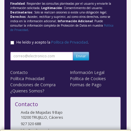
Finalidad
: Responder las consultas planteadas por el usuario y enviarle la
información solicitada;
Legitimación
: Consentimiento del usuario;
Destinatarios
: Solo se realizan cesiones si existe una obligación legal;
Derechos
: Acceder, rectificar y suprimir, así como otros derechos, como se
indica en la información adicional;
Información Adicional
: Puede
consultar la información completa de Protección de Datos en nuestra
Política
de Privacidad
.
He leído y acepto la
Política de Privacidad
.
Enviar
Contacto
Información Legal
Política Privacidad
Política de Cookies
Condiciones de Compra
Formas de Pago
¿Quienes Somos?
Contacto
Avda de Miajadas 9 Bajo
10200
TRUJILLO
,
Cáceres
927 320 688
kiko@radiosanchez.com