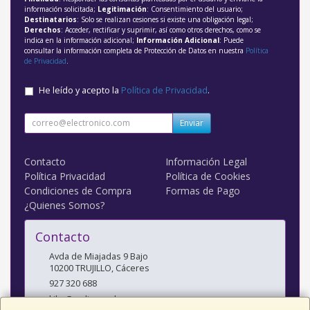
información solicitada;
Legitimación
: Consentimiento del usuario;
Destinatarios
: Solo se realizan cesiones si existe una obligación legal;
Derechos
: Acceder, rectificar y suprimir, así como otros derechos, como se
indica en la información adicional;
Información Adicional
: Puede
consultar la información completa de Protección de Datos en nuestra
Política
de Privacidad
.
He leído y acepto la
Política de Privacidad
.
Enviar
Contacto
Información Legal
Política Privacidad
Política de Cookies
Condiciones de Compra
Formas de Pago
¿Quienes Somos?
Contacto
Avda de Miajadas 9 Bajo
10200
TRUJILLO
,
Cáceres
927 320 688
kiko@radiosanchez.com