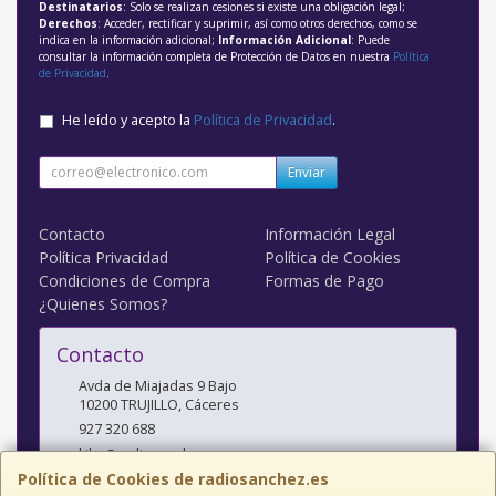
Destinatarios
: Solo se realizan cesiones si existe una obligación legal;
Derechos
: Acceder, rectificar y suprimir, así como otros derechos, como se
indica en la información adicional;
Información Adicional
: Puede
consultar la información completa de Protección de Datos en nuestra
Política
de Privacidad
.
He leído y acepto la
Política de Privacidad
.
Enviar
Contacto
Información Legal
Política Privacidad
Política de Cookies
Condiciones de Compra
Formas de Pago
¿Quienes Somos?
Contacto
Avda de Miajadas 9 Bajo
10200
TRUJILLO
,
Cáceres
927 320 688
kiko@radiosanchez.com
Política de Cookies de radiosanchez.es