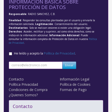
INFORMACIÓN BÁSICA SOBRE
PROTECCIÓN DE DATOS
Responsable
: RADIO SANCHEZ, C.B.
Finalidad
: Responder las consultas planteadas por el usuario y enviarle la
información solicitada;
Legitimación
: Consentimiento del usuario;
Destinatarios
: Solo se realizan cesiones si existe una obligación legal;
Derechos
: Acceder, rectificar y suprimir, así como otros derechos, como se
indica en la información adicional;
Información Adicional
: Puede
consultar la información completa de Protección de Datos en nuestra
Política
de Privacidad
.
He leído y acepto la
Política de Privacidad
.
Enviar
Contacto
Información Legal
Política Privacidad
Política de Cookies
Condiciones de Compra
Formas de Pago
¿Quienes Somos?
Contacto