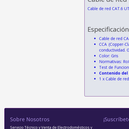
Cable de red CAT.6 U
Especificación
Cable de red C
CCA (Copper-Cla
conductividad. 
Color: Gris
Normativas: Ro
Test de Funcio
Contenido del
1 x Cable de r
Sobre Nosotros
¡Suscríbet
Servicio Técnico y Venta de Electrodomésticos y