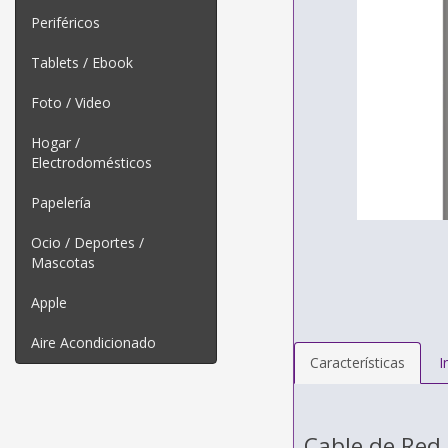
Periféricos
Tablets / Ebook
Foto / Video
Hogar /
Electrodomésticos
Papelería
Ocio / Deportes /
Mascotas
Apple
Aire Acondicionado
Características
I
Cable de Red 