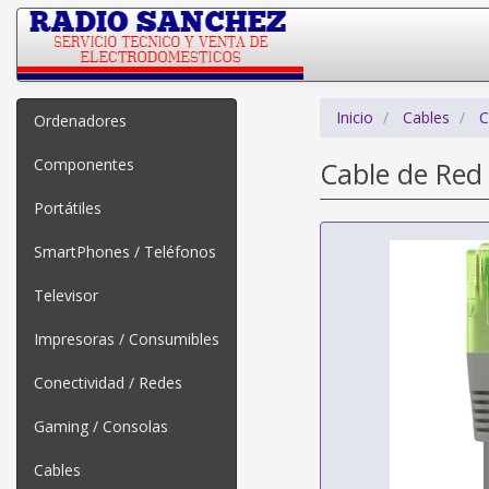
Inicio
Cables
C
Ordenadores
Componentes
Cable de Red
Portátiles
SmartPhones / Teléfonos
Televisor
Impresoras / Consumibles
Conectividad / Redes
Gaming / Consolas
Cables