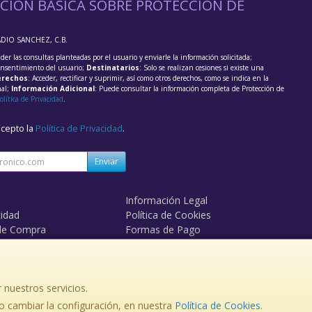
CIÓN BÁSICA SOBRE PROTECCIÓN DE
ADIO SANCHEZ, C.B.
der las consultas planteadas por el usuario y enviarle la información solicitada;
onsentimiento del usuario;
Destinatarios
: Solo se realizan cesiones si existe una
rechos
: Acceder, rectificar y suprimir, así como otros derechos, como se indica en la
nal;
Información Adicional
: Puede consultar la información completa de Protección de
olítica de Privacidad
.
acepto la
Política de Privacidad
.
Enviar
Información Legal
cidad
Política de Cookies
de Compra
Formas de Pago
mos?
 nuestros servicios.
 cambiar la configuración, en nuestra
Política de Cookies
.
, , , , España. - C.I.F.: E10141638 - Tfno: