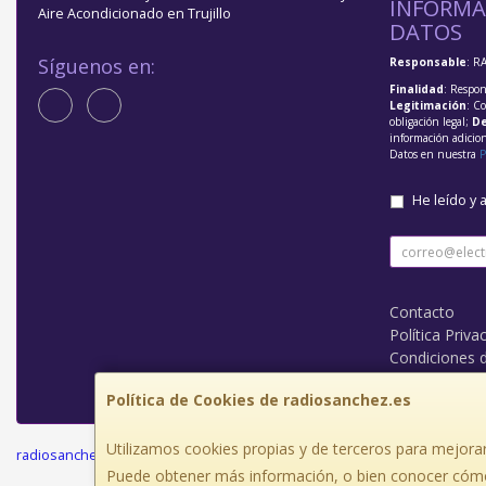
INFORMA
Aire Acondicionado en Trujillo
DATOS
Síguenos en:
Responsable
: R
Finalidad
: Respon
Legitimación
: C
obligación legal;
De
información adicio
Datos en nuestra
P
He leído y 
Contacto
Política Priva
Condiciones 
¿Quienes So
Política de Cookies de radiosanchez.es
Utilizamos cookies propias y de terceros para mejorar
radiosanchez.es © 2026
Puede obtener más información, o bien conocer cómo