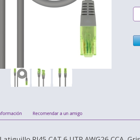
nformación
Recomendar a un amigo
Latiguillo RJ45 CAT.6 UTP AWG26 CCA, Gri