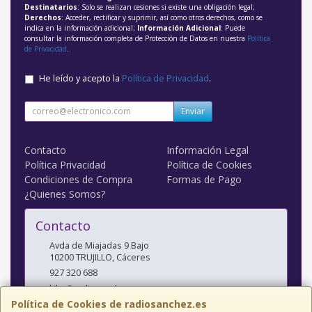
Destinatarios
: Solo se realizan cesiones si existe una obligación legal;
Derechos
: Acceder, rectificar y suprimir, así como otros derechos, como se
indica en la información adicional;
Información Adicional
: Puede
consultar la información completa de Protección de Datos en nuestra
Política
de Privacidad
.
He leído y acepto la
Política de Privacidad
.
Enviar
Contacto
Información Legal
Política Privacidad
Política de Cookies
Condiciones de Compra
Formas de Pago
¿Quienes Somos?
Contacto
Avda de Miajadas 9 Bajo
10200
TRUJILLO
,
Cáceres
927 320 688
kiko@radiosanchez.com
Política de Cookies de radiosanchez.es