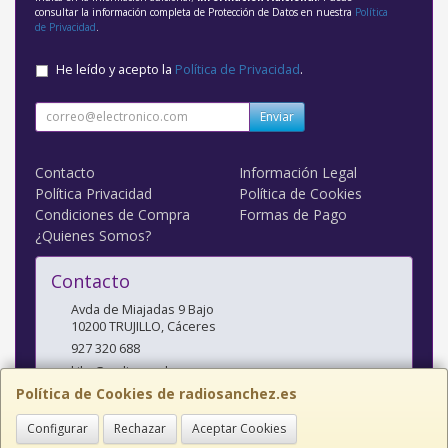
consultar la información completa de Protección de Datos en nuestra
Política
de Privacidad
.
He leído y acepto la
Política de Privacidad
.
Enviar
Contacto
Información Legal
Política Privacidad
Política de Cookies
Condiciones de Compra
Formas de Pago
¿Quienes Somos?
Contacto
Avda de Miajadas 9 Bajo
10200
TRUJILLO
,
Cáceres
927 320 688
kiko@radiosanchez.com
Política de Cookies de radiosanchez.es
Configurar
Rechazar
Aceptar Cookies
Horario