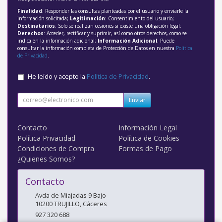
Finalidad
: Responder las consultas planteadas por el usuario y enviarle la
información solicitada;
Legitimación
: Consentimiento del usuario;
Destinatarios
: Solo se realizan cesiones si existe una obligación legal;
Derechos
: Acceder, rectificar y suprimir, así como otros derechos, como se
indica en la información adicional;
Información Adicional
: Puede
consultar la información completa de Protección de Datos en nuestra
Política
de Privacidad
.
He leído y acepto la
Política de Privacidad
.
Enviar
Contacto
Información Legal
Política Privacidad
Política de Cookies
Condiciones de Compra
Formas de Pago
¿Quienes Somos?
Contacto
Avda de Miajadas 9 Bajo
10200
TRUJILLO
,
Cáceres
927 320 688