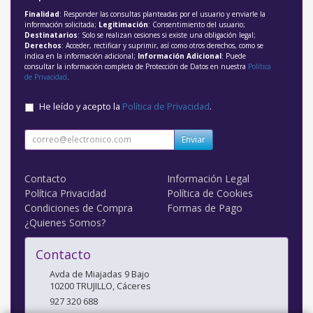
Finalidad
: Responder las consultas planteadas por el usuario y enviarle la
información solicitada;
Legitimación
: Consentimiento del usuario;
Destinatarios
: Solo se realizan cesiones si existe una obligación legal;
Derechos
: Acceder, rectificar y suprimir, así como otros derechos, como se
indica en la información adicional;
Información Adicional
: Puede
consultar la información completa de Protección de Datos en nuestra
Política
de Privacidad
.
He leído y acepto la
Política de Privacidad
.
Enviar
Contacto
Información Legal
Política Privacidad
Política de Cookies
Condiciones de Compra
Formas de Pago
¿Quienes Somos?
Contacto
Avda de Miajadas 9 Bajo
10200
TRUJILLO
,
Cáceres
927 320 688