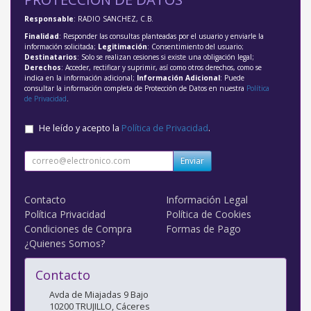
Responsable
: RADIO SANCHEZ, C.B.
Finalidad
: Responder las consultas planteadas por el usuario y enviarle la
información solicitada;
Legitimación
: Consentimiento del usuario;
Destinatarios
: Solo se realizan cesiones si existe una obligación legal;
Derechos
: Acceder, rectificar y suprimir, así como otros derechos, como se
indica en la información adicional;
Información Adicional
: Puede
consultar la información completa de Protección de Datos en nuestra
Política
de Privacidad
.
He leído y acepto la
Política de Privacidad
.
Enviar
Contacto
Información Legal
Política Privacidad
Política de Cookies
Condiciones de Compra
Formas de Pago
¿Quienes Somos?
Contacto
Avda de Miajadas 9 Bajo
10200
TRUJILLO
,
Cáceres