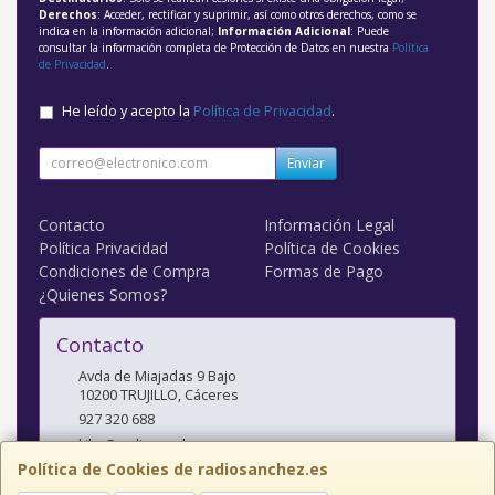
Derechos
: Acceder, rectificar y suprimir, así como otros derechos, como se
indica en la información adicional;
Información Adicional
: Puede
consultar la información completa de Protección de Datos en nuestra
Política
de Privacidad
.
He leído y acepto la
Política de Privacidad
.
Enviar
Contacto
Información Legal
Política Privacidad
Política de Cookies
Condiciones de Compra
Formas de Pago
¿Quienes Somos?
Contacto
Avda de Miajadas 9 Bajo
10200
TRUJILLO
,
Cáceres
927 320 688
kiko@radiosanchez.com
Política de Cookies de radiosanchez.es