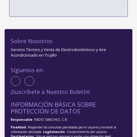
Sobre Nosotros
Servicio Técnico y Venta de Electrodomésticos y Aire
Acondicionado en Trujillo
Síguenos en:
¡Suscríbete a Nuestro Boletín!
INFORMACIÓN BÁSICA SOBRE
PROTECCIÓN DE DATOS
Responsable
: RADIO SANCHEZ, C.B.
Finalidad
: Responder las consultas planteadas por el usuario y enviarle la
información solicitada;
Legitimación
: Consentimiento del usuario;
Destinatarios
: Solo se realizan cesiones si existe una obligación legal;