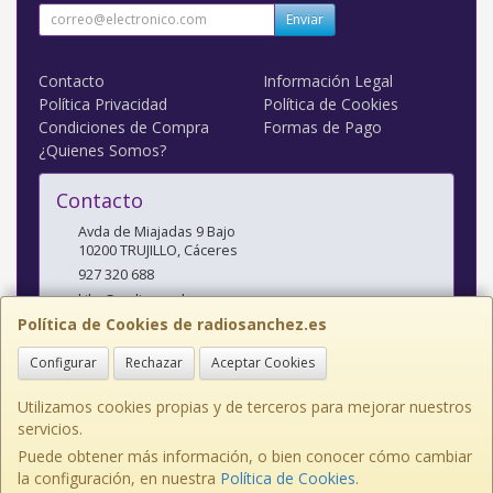
Enviar
Contacto
Información Legal
Política Privacidad
Política de Cookies
Condiciones de Compra
Formas de Pago
¿Quienes Somos?
Contacto
Avda de Miajadas 9 Bajo
10200
TRUJILLO
,
Cáceres
927 320 688
kiko@radiosanchez.com
Política de Cookies de radiosanchez.es
Configurar
Rechazar
Aceptar Cookies
Horario
Mañanas: 9,30 - 2 Tardes: 5 - 8,30
Utilizamos cookies propias y de terceros para mejorar nuestros
servicios.
Puede obtener más información, o bien conocer cómo cambiar
la configuración, en nuestra
Política de Cookies
.
, , , , España. - C.I.F.: E10141638 - Tfno: