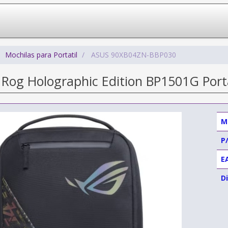
Mochilas para Portatil
ASUS 90XB04ZN-BBP030
 Rog Holographic Edition BP1501G Portá
M
P
E
Di