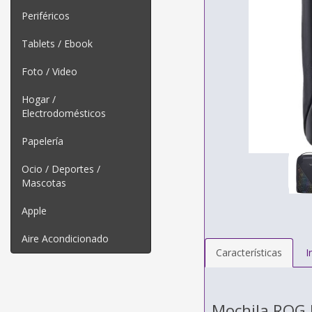
Periféricos
Tablets / Ebook
Foto / Video
Hogar /
Electrodomésticos
Papelería
Ocio / Deportes /
Mascotas
Apple
Aire Acondicionado
Características
I
Mochila ROG 