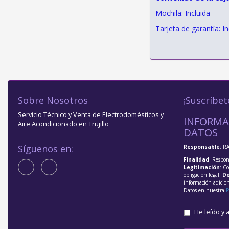
Mochila: Incluida
Tarjeta de garantía: In
Sobre Nosotros
¡Suscríbet
Servicio Técnico y Venta de Electrodomésticos y
INFORMA
Aire Acondicionado en Trujillo
DATOS
Síguenos en:
Responsable
: R
Finalidad
: Respon
Legitimación
: C
obligación legal;
De
información adicio
Datos en nuestra
P
He leído y 