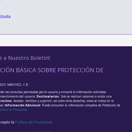
cluida
e a Nuestro Boletín!
CIÓN BÁSICA SOBRE PROTECCIÓN DE
ADIO SANCHEZ, C.B.
der las consultas planteadas por el usuario y enviarle la información solicitada;
onsentimiento del usuario;
Destinatarios
: Solo se realizan cesiones si existe una
rechos
: Acceder, rectificar y suprimir, así como otros derechos, como se indica en la
nal;
Información Adicional
: Puede consultar la información completa de Protección de
olítica de Privacidad
.
acepto la
Política de Privacidad
.