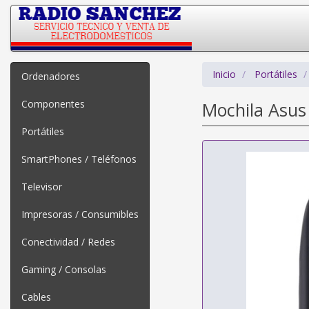
Inicio
Portátiles
Ordenadores
Componentes
Mochila Asus
Portátiles
SmartPhones / Teléfonos
Televisor
Impresoras / Consumibles
Conectividad / Redes
Gaming / Consolas
Cables