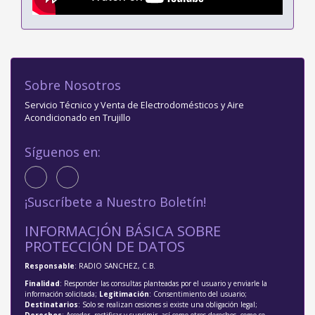
Sobre Nosotros
Servicio Técnico y Venta de Electrodomésticos y Aire
Acondicionado en Trujillo
Síguenos en:
¡Suscríbete a Nuestro Boletín!
INFORMACIÓN BÁSICA SOBRE
PROTECCIÓN DE DATOS
Responsable
: RADIO SANCHEZ, C.B.
Finalidad
: Responder las consultas planteadas por el usuario y enviarle la
información solicitada;
Legitimación
: Consentimiento del usuario;
Destinatarios
: Solo se realizan cesiones si existe una obligación legal;
Derechos
: Acceder, rectificar y suprimir, así como otros derechos, como se