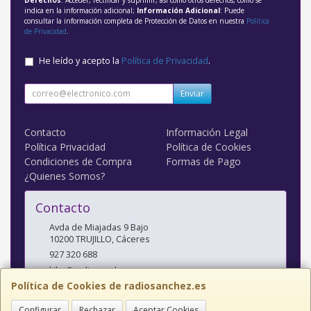
indica en la información adicional;
Información Adicional
: Puede
consultar la información completa de Protección de Datos en nuestra
Política
de Privacidad
.
He leído y acepto la
Política de Privacidad
.
Enviar
Contacto
Información Legal
Política Privacidad
Política de Cookies
Condiciones de Compra
Formas de Pago
¿Quienes Somos?
Contacto
Avda de Miajadas 9 Bajo
10200
TRUJILLO
,
Cáceres
927 320 688
kiko@radiosanchez.com
Política de Cookies de radiosanchez.es
Configurar
Rechazar
Aceptar Cookies