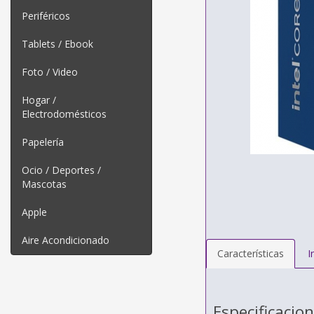
Periféricos
Tablets / Ebook
Foto / Video
Hogar /
Electrodomésticos
Papelería
Ocio / Deportes /
Mascotas
Apple
Aire Acondicionado
Características
I
Especificacio