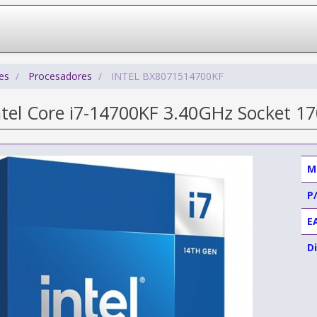
es
Procesadores
INTEL BX8071514700KF
ntel Core i7-14700KF 3.40GHz Socket 1
M
P
E
Di