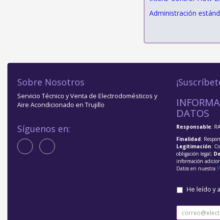
Administración estánd
Sobre Nosotros
¡Suscríbet
Servicio Técnico y Venta de Electrodomésticos y
INFORMA
Aire Acondicionado en Trujillo
DATOS
Síguenos en:
Responsable
: R
Finalidad
: Respon
Legitimación
: C
obligación legal;
De
información adicio
Datos en nuestra
P
He leído y 