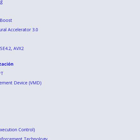
ng
 Boost
ral Accelerator 3.0
SSE4.2, AVX2
zación
PT
ement Device (VMD)
ecution Control)
Enforcement Technology