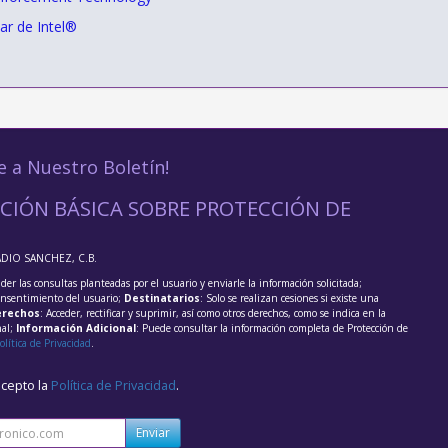
ar de Intel®
e a Nuestro Boletín!
CIÓN BÁSICA SOBRE PROTECCIÓN DE
ADIO SANCHEZ, C.B.
der las consultas planteadas por el usuario y enviarle la información solicitada;
onsentimiento del usuario;
Destinatarios
: Solo se realizan cesiones si existe una
rechos
: Acceder, rectificar y suprimir, así como otros derechos, como se indica en la
nal;
Información Adicional
: Puede consultar la información completa de Protección de
olítica de Privacidad
.
acepto la
Política de Privacidad
.
Enviar