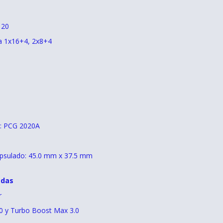
 20
ta 1x16+4, 2x8+4
a: PCG 2020A
psulado: 45.0 mm x 37.5 mm
adas
r
.0 y Turbo Boost Max 3.0