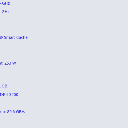
5 GHz
3 GHz
l® Smart Cache
a: 253 W
2 GB
DDR4-3200
mo: 89.6 GB/s