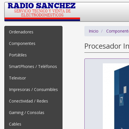
Inicio
Component
Ordenadores
Componentes
Procesador I
Portátiles
SmartPhones / Teléfonos
Televisor
Impresoras / Consumibles
Conectividad / Redes
Gaming / Consolas
Cables