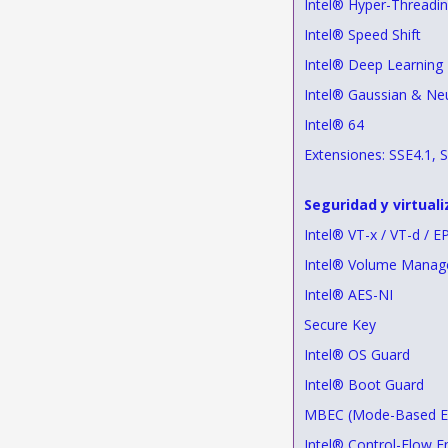
Intel® Hyper-Threadi
Intel® Speed Shift
Intel® Deep Learning
Intel® Gaussian & Neu
Intel® 64
Extensiones: SSE4.1, 
Seguridad y virtuali
Intel® VT-x / VT-d / E
Intel® Volume Manag
Intel® AES-NI
Secure Key
Intel® OS Guard
Intel® Boot Guard
MBEC (Mode-Based Ex
Intel® Control-Flow 