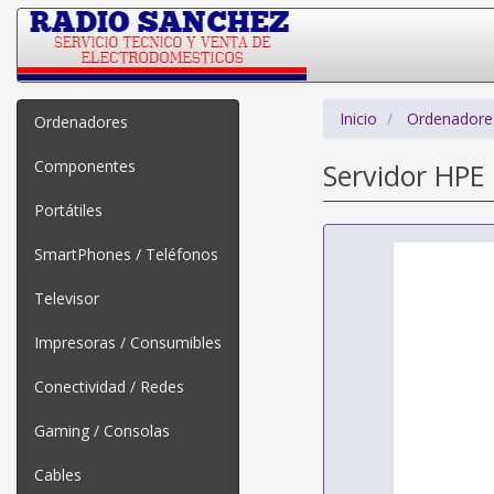
Inicio
Ordenadore
Ordenadores
Componentes
Servidor HPE
Portátiles
SmartPhones / Teléfonos
Televisor
Impresoras / Consumibles
Conectividad / Redes
Gaming / Consolas
Cables