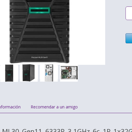
nformación
Recomendar a un amigo
t ML30 Gen11 6333P 3.1GHz 6c 1P 1x32