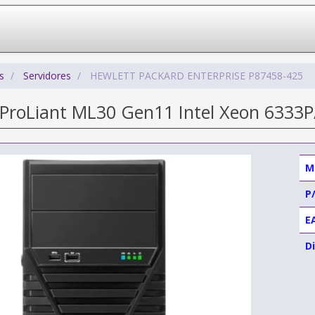
s
Servidores
HEWLETT PACKARD ENTERPRISE P87458-425
 ProLiant ML30 Gen11 Intel Xeon 6333
M
P
E
Di