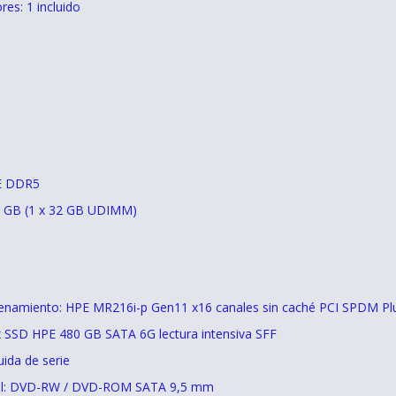
es: 1 incluido
E DDR5
2 GB (1 x 32 GB UDIMM)
enamiento: HPE MR216i-p Gen11 x16 canales sin caché PCI SPDM Plu
 x SSD HPE 480 GB SATA 6G lectura intensiva SFF
uida de serie
nal: DVD-RW / DVD-ROM SATA 9,5 mm