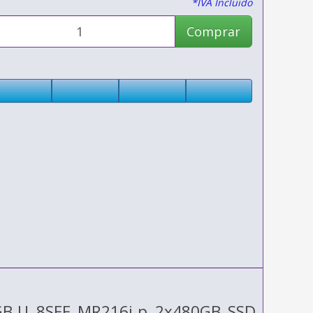
*IVA Incluido
Comprar
GB‑U 8SFF MR216i‑p 2x480GB SSD