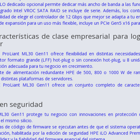
LO dedicado opcional permite dedicar más ancho de banda a las func
egrado Intel VROC SATA RAID se incluye de serie. Además, los con
bilidad de elegir el controlador de 12 Gbps que mejor se adapta a tu e
de expansión para un uso más flexible, incluye un PCIe Gen5 x16 pa
racterísticas de clase empresarial para lo
r
E ProLiant ML30 Gen11 ofrece flexibilidad en distintas necesidad
tor formato grande (LFF) hot-plug o sin conexión hot-plug, u 8 uni
ción adecuada para tu negocio en crecimiento.
nte de alimentación redundante HPE de 500, 800 o 1000 W de ranura
distintas plataformas de servidores.
E ProLiant ML30 Gen11 ofrece un conjunto completo de caracterí
 en seguridad
L30 Gen11 protege tu negocio con innovaciones en protección d
el mismo silicio.
as de código de firmware se ejecutan antes de que el sistema operativ
ción, habilitada por la edición de seguridad HPE iLO Advanced Pre
lidez y la fiabilidad del firmware esencial del sistema.