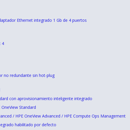
daptador Ethernet integrado 1 Gb de 4 puertos
: 4
dor no redundante sin hot-plug
d
dard con aprovisionamiento inteligente integrado
PE OneView Standard
dvanced / HPE OneView Advanced / HPE Compute Ops Management
tegrado habilitado por defecto