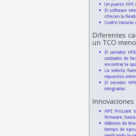
Un puerto HPE i
El software int
ofrecen la flexi
Cuatro ranuras 
Diferentes ca
un TCO meno
El servidor HP
unidades de fac
encontrar la op
La selecta fue
repuestos entre 
El servidor HP
integradas.
Innovaciones
HPE ProLiant M
firmware, hasta 
Millones de líne
tiempo de ejecu
verificando la va