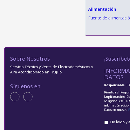
Alimentación
Fuente de alimentació
Sobre Nosotros
¡Suscríbet
Servicio Técnico y Venta de Electrodomésticos y
INFORMA
Aire Acondicionado en Trujillo
DATOS
Síguenos en:
Responsable
: R
Finalidad
: Respon
Legitimación
: C
obligación legal;
De
información adicio
Datos en nuestra
P
He leído y 