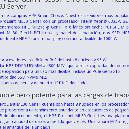
U Server
a de compras HPE Smart Choice: Nuestros servidores más populares,
 ProLiant ML30 Gen11 con un procesador Intel® Xeon® 6333P, 32
enamiento HPE MR216i-p Gen11 x16 lanes sin caché PCI SPDM plug
iant ML30 Gen11 PCI frontal y panel de separación, dos SSD HP
 de fuente HPE Titanium hot-plug con ranura flexible de 1000 W
procesadores Intel® Xeon® E de hasta 8 núcleos y 95 W.
ar HPE DDR5 UDIMM a 4800 MT/s que ofrece: capacidad de memoria
de expansión para un uso más flexible, incluye un PCIe Gen5 x16.
atibilidad SSD NVMe M.2.
e puerto de serie y de puerto HPE iLO dedicado.
uible pero potente para las cargas de traba
E ProLiant ML30 Gen11 cuenta con hasta 8 núcleos en los procesa
ue proporciona un rendimiento abundante en aplicaciones de peque
B de almacenamiento, el HPE ProLiant ML30 Gen11 es una platafo
a gran cantidad de datos a medida que creces. Una ranura M.2 inte
 el arranque de la unidad.1