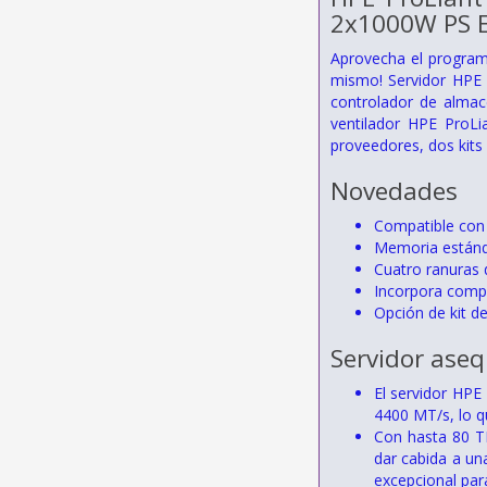
2x1000W PS E
Aprovecha el program
mismo! Servidor HPE
controlador de almac
ventilador HPE ProL
proveedores, dos kits
Novedades
Compatible con 
Memoria estánd
Cuatro ranuras 
Incorpora comp
Opción de kit d
Servidor aseq
El servidor HP
4400 MT/s, lo q
Con hasta 80 T
dar cabida a un
excepcional para