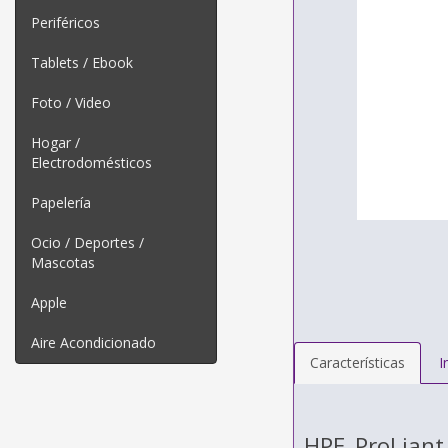
Periféricos
Tablets / Ebook
Foto / Video
Hogar /
Electrodomésticos
Papelería
Ocio / Deportes /
Mascotas
Apple
Aire Acondicionado
Características
I
HPE ProLian