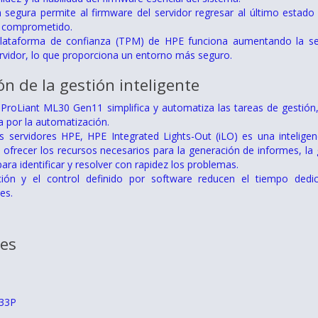
 segura permite al firmware del servidor regresar al último estad
o comprometido.
lataforma de confianza (TPM) de HPE funciona aumentando la segu
rvidor, lo que proporciona un entorno más seguro.
n de la gestión inteligente
 ProLiant ML30 Gen11 simplifica y automatiza las tareas de gestió
da por la automatización.
s servidores HPE, HPE Integrated Lights-Out (iLO) es una inteligen
a ofrecer los recursos necesarios para la generación de informes, la 
ara identificar y resolver con rapidez los problemas.
ión y el control definido por software reducen el tiempo dedi
es.
nes
333P