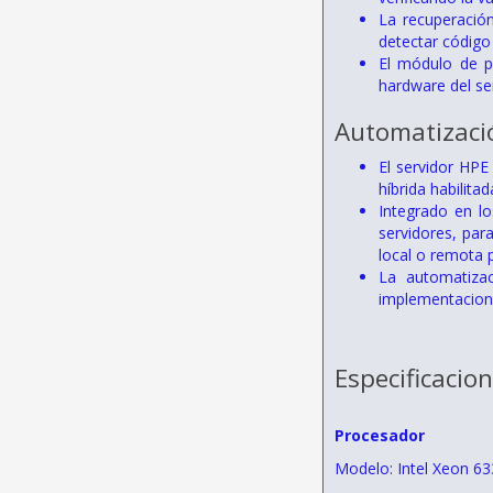
La recuperación
detectar códig
El módulo de p
hardware del se
Automatizació
El servidor HPE
híbrida habilita
Integrado en lo
servidores, par
local o remota p
La automatizac
implementacion
Especificacio
Procesador
Modelo: Intel Xeon 6