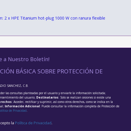
n: 2 x HPE Titanium hot-plug 1000 W con ranura flexible
e a Nuestro Boletín!
CIÓN BÁSICA SOBRE PROTECCIÓN DE
ADIO SANCHEZ, C.B.
der las consultas planteadas por el usuario y enviarle la información solicitada;
onsentimiento del usuario;
Destinatarios
: Solo se realizan cesiones si existe una
rechos
: Acceder, rectificar y suprimir, así como otros derechos, como se indica en la
nal;
Información Adicional
: Puede consultar la información completa de Protección de
olítica de Privacidad
.
acepto la
Política de Privacidad
.