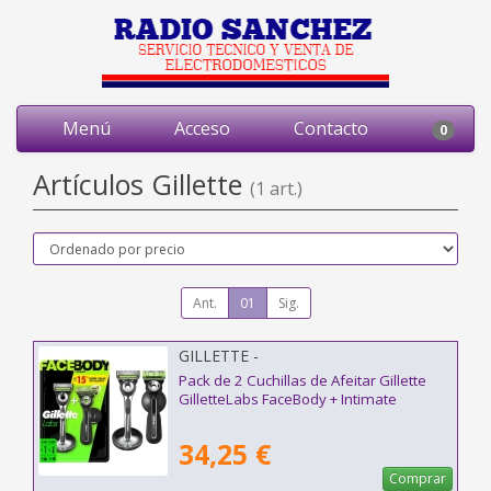
Menú
Acceso
Contacto
0
Artículos Gillette
(1 art.)
Ant.
01
Sig.
GILLETTE -
Pack de 2 Cuchillas de Afeitar Gillette
GilletteLabs FaceBody + Intimate
34,25 €
Comprar