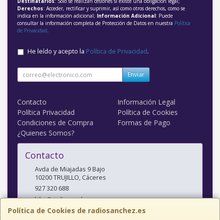
Destinatarios
: Solo se realizan cesiones si existe una obligación legal;
Derechos
: Acceder, rectificar y suprimir, así como otros derechos, como se
indica en la información adicional;
Información Adicional
: Puede
consultar la información completa de Protección de Datos en nuestra
Política
de Privacidad
.
He leído y acepto la
Política de Privacidad
.
Enviar
Contacto
Información Legal
Política Privacidad
Política de Cookies
Condiciones de Compra
Formas de Pago
¿Quienes Somos?
Contacto
Avda de Miajadas 9 Bajo
10200
TRUJILLO
,
Cáceres
927 320 688
kiko@radiosanchez.com
Política de Cookies de radiosanchez.es