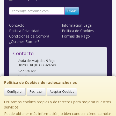
Enviar
Contacto
Información Legal
Política Privacidad
Política de Cookies
Condiciones de Compra
Formas de Pago
¿Quienes Somos?
Contacto
Avda de Miajadas 9 Bajo
10200
TRUJILLO
,
Cáceres
927 320 688
kiko@radiosanchez.com
Política de Cookies de radiosanchez.es
Configurar
Rechazar
Aceptar Cookies
Horario
Mañanas: 9,30 - 2 Tardes: 5 - 8,30
Utilizamos cookies propias y de terceros para mejorar nuestros
servicios.
Puede obtener más información, o bien conocer cómo cambiar