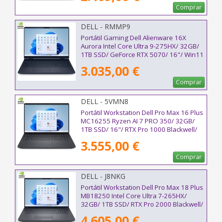
Comprar
DELL - RMMP9
Portátil Gaming Dell Alienware 16X
Aurora Intel Core Ultra 9-275HX/ 32GB/
1TB SSD/ GeForce RTX 5070/ 16"/ Win11
3.035,00 €
Comprar
DELL - 5VMN8
Portátil Workstation Dell Pro Max 16 Plus
MC16255 Ryzen AI 7 PRO 350/ 32GB/
1TB SSD/ 16"/ RTX Pro 1000 Blackwell/
Win11 Pro
3.555,00 €
Comprar
DELL - J8NKG
Portátil Workstation Dell Pro Max 18 Plus
MB18250 Intel Core Ultra 7-265HX/
32GB/ 1TB SSD/ RTX Pro 2000 Blackwell/
18"/ Win11 Pro
4.605,00 €