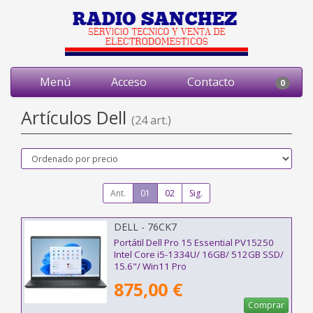
Menú
Acceso
Contacto
0
Artículos Dell
(24 art.)
Ant.
01
02
Sig.
DELL - 76CK7
Portátil Dell Pro 15 Essential PV15250
Intel Core i5-1334U/ 16GB/ 512GB SSD/
15.6"/ Win11 Pro
875,00 €
Comprar