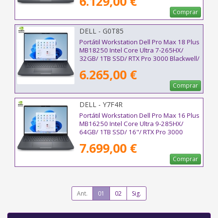
6.129,00 €
Comprar
DELL - G0T85
Portátil Workstation Dell Pro Max 18 Plus
MB18250 Intel Core Ultra 7-265HX/
32GB/ 1TB SSD/ RTX Pro 3000 Blackwell/
18"/ Win11 Pro
6.265,00 €
Comprar
DELL - Y7F4R
Portátil Workstation Dell Pro Max 16 Plus
MB16250 Intel Core Ultra 9-285HX/
64GB/ 1TB SSD/ 16"/ RTX Pro 3000
Blackwell/ Win11 Pro
7.699,00 €
Comprar
Ant.
01
02
Sig.