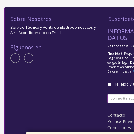
Sobre Nosotros
¡Suscríbet
Servicio Técnico y Venta de Electrodomésticos y
INFORMA
Aire Acondicionado en Trujillo
DATOS
Síguenos en:
Responsable
: R
Finalidad
: Respon
Legitimación
: C
obligación legal;
De
información adicio
Datos en nuestra
P
He leído y 
Contacto
Política Priva
Condiciones 
¿Quienes So