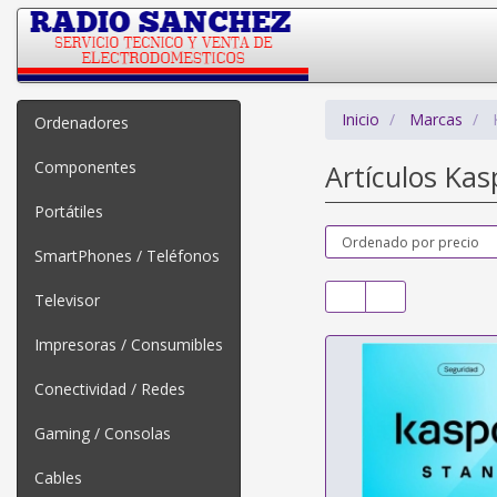
Inicio
Marcas
Ordenadores
Componentes
Artículos Ka
Portátiles
SmartPhones / Teléfonos
Televisor
Impresoras / Consumibles
Conectividad / Redes
Gaming / Consolas
Cables