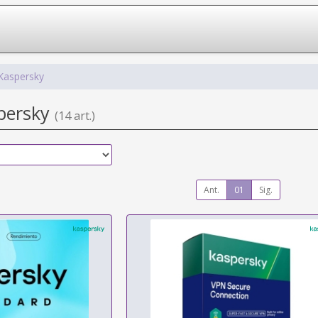
Kaspersky
spersky
(14 art.)
Ant.
01
Sig.