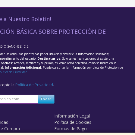
e a Nuestro Boletín!
CIÓN BÁSICA SOBRE PROTECCIÓN DE
ADIO SANCHEZ, C.B.
der las consultas planteadas por el usuario y enviarle la información solicitada;
onsentimiento del usuario;
Destinatarios
: Solo se realizan cesiones si existe una
rechos
: Acceder, rectificar y suprimir, así como otros derechos, como se indica en la
nal;
Información Adicional
: Puede consultar la información completa de Protección de
olítica de Privacidad
.
acepto la
Política de Privacidad
.
Enviar
Información Legal
cidad
Política de Cookies
de Compra
Formas de Pago
mos?